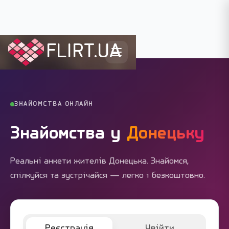
FLIRT.UA
Flirt.ua
›
Міста України
›
Донецьк
ЗНАЙОМСТВА ОНЛАЙН
Знайомства у
Донецьку
Реальні анкети жителів Донецька. Знайомся,
спілкуйся та зустрічайся — легко і безкоштовно.
Реєстрація
Увійти