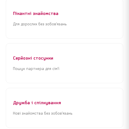
Пікантні знайомства
Для дорослих без зобов’язань
Я погоджуюсь з
Угодою користувача
та
Політикою
Я погоджуюсь з
Угодою користувача
та
Політикою
конфіденційності
конфіденційності
Серйозні стосунки
Продовжити реєстрацію
Продовжити реєстрацію
Пошук партнера для сім’ї
або
або
Увійти через Google
Увійти через Google
Дружба і спілкування
Нові знайомства без зобов’язань