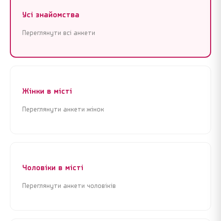
Усі знайомства
Переглянути всі анкети
Жінки в місті
Переглянути анкети жінок
Реєстрація
Увійти
Реєстрація
Увійти
Чоловіки в місті
Почати знайомства зараз
Почати знайомства зараз
Переглянути анкети чоловіків
Крок 1 з 3 · Це займе менше 1 хвилини
Крок 1 з 3 · Це займе менше 1 хвилини