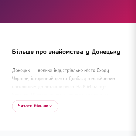
Більше про знайомства у
Донецьку
Донецьк — велике індустріальне місто Сходу
України, історичний центр Донбасу з мільйонним
населенням до останніх років. На Flirt.ua тут
близько 16 тисяч анкет: інженери, працівники
металургійних і вугільних підприємств, випускники
Читати більше
ДонНТУ та ДонНУ, лікарі, освітяни, працівники сфери
послуг. Серед користувачів є й ті, хто фізично
залишився у місті, і ті, хто переїхав, але зберігає