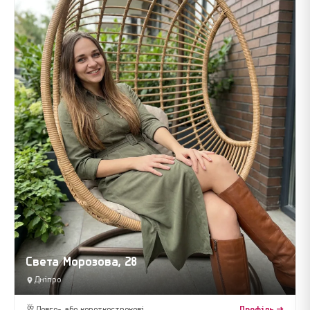
Света Морозова, 28
Дніпро
🥂
Довго- або короткострокові
Профіль →