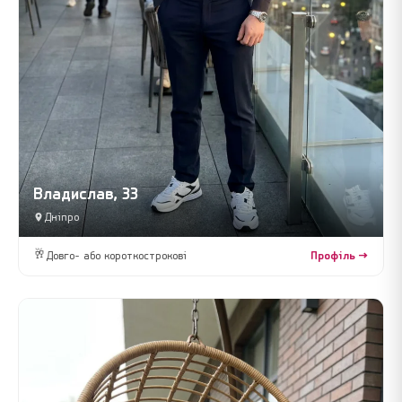
Владислав, 33
Дніпро
🥂
Довго- або короткострокові
Профіль →