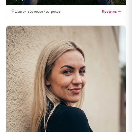
🥂
Довго- або короткострокові
Профіль →