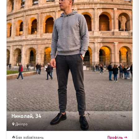
Николай, 34
Дніпро
🔥
Без зобов’язань
Профіль →