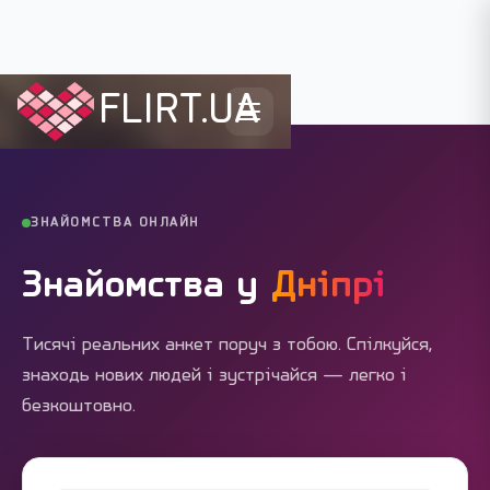
FLIRT.UA
Flirt.ua
›
Міста України
›
Дніпро
ЗНАЙОМСТВА ОНЛАЙН
Знайомства у
Дніпрі
Тисячі реальних анкет поруч з тобою. Спілкуйся,
знаходь нових людей і зустрічайся — легко і
безкоштовно.