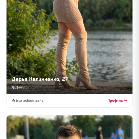
Дарья Калинченко, 27
Дніпро
🔥
Без зобов’язань
Профіль →