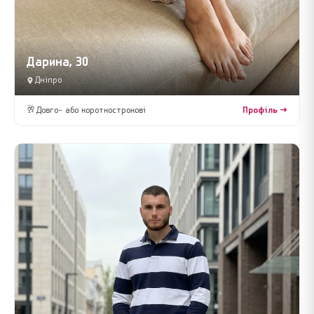
Дарина, 30
Дніпро
🥂
Довго- або короткострокові
Профіль →