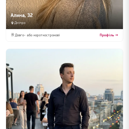
Алина, 32
Дніпро
🥂
Довго- або короткострокові
Профіль →