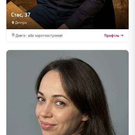
Стас, 37
Дніпро
🥂
Довго- або короткострокові
Профіль →