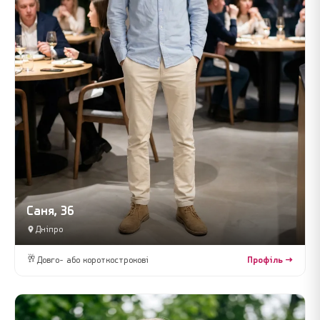
Саня, 36
Дніпро
🥂
Довго- або короткострокові
Профіль →