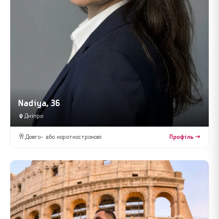
Nadiya, 36
Дніпро
🥂
Довго- або короткострокові
Профіль →