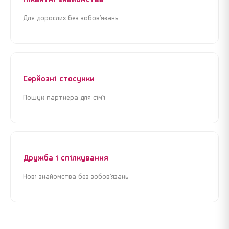
Для дорослих без зобов’язань
Я погоджуюсь з
Угодою користувача
та
Політикою
Я погоджуюсь з
Угодою користувача
та
Політикою
конфіденційності
конфіденційності
Серйозні стосунки
Пошук партнера для сім’ї
Продовжити реєстрацію
Продовжити реєстрацію
або
або
Увійти через Google
Увійти через Google
Дружба і спілкування
Нові знайомства без зобов’язань