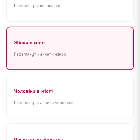
Переглянути всі анкети
Жінки в місті
Переглянути анкети жінок
Реєстрація
Увійти
Реєстрація
Увійти
Чоловіки в місті
Переглянути анкети чоловіків
Почати знайомства зараз
Почати знайомства зараз
Крок 1 з 3 · Це займе менше 1 хвилини
Крок 1 з 3 · Це займе менше 1 хвилини
Пікантні знайомства