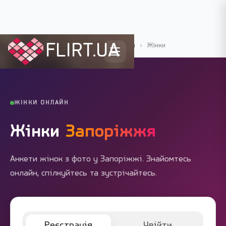
FLIRT.UA
Flirt.ua
›
Міста України
›
Запоріжжя
›
Жінки
ЖІНКИ ОНЛАЙН
Жінки
Запоріжжя
Анкети жінок з фото у Запоріжжі. Знайомтесь
онлайн, спілкуйтесь та зустрічайтесь.
Реєстрація
Увійти