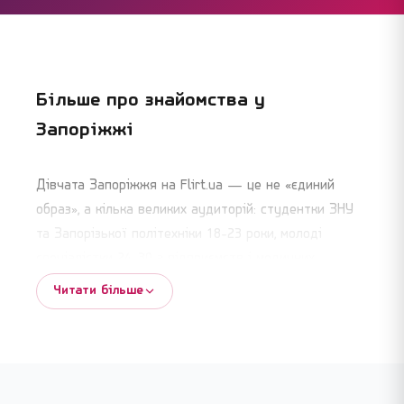
Більше про знайомства у
Запоріжжі
Дівчата Запоріжжя на Flirt.ua — це не «єдиний
образ», а кілька великих аудиторій: студентки ЗНУ
та Запорізької політехніки 18-23 роки, молоді
спеціалістки 24-30 з підприємств і медичних
закладів міста, активні жінки 30-42 після першого
Читати більше
шлюбу або тривалих стосунків, переселенки з
області, які шукають нове коло у місті. Тут можна
знайти і легкий флірт, і серйозного партнера для
життя — все залежить від того, що ви самі