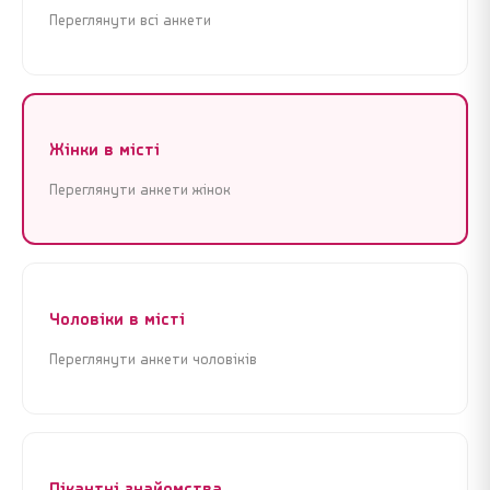
Переглянути всі анкети
Жінки в місті
Переглянути анкети жінок
Реєстрація
Увійти
Реєстрація
Увійти
Почати знайомства зараз
Почати знайомства зараз
Чоловіки в місті
Крок 1 з 3 · Це займе менше 1 хвилини
Крок 1 з 3 · Це займе менше 1 хвилини
Переглянути анкети чоловіків
Пікантні знайомства