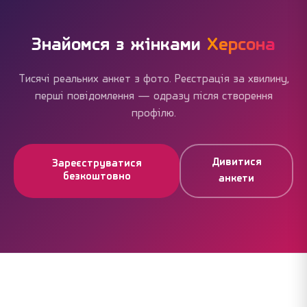
оплату, але вони не обов'язкові. Більшість
користувачів успішно знайомляться без жодних
витрат.
Знайомся з жінками
Херсона
Тисячі реальних анкет з фото. Реєстрація за хвилину,
перші повідомлення — одразу після створення
профілю.
Дивитися
Зареєструватися
безкоштовно
анкети