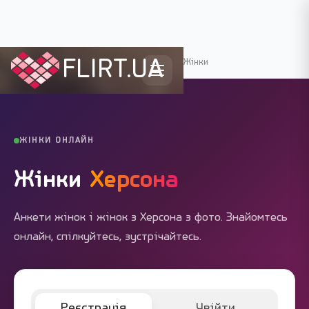
FLIRT.UA
Flirt.ua
›
Міста України
›
Херсон
›
Жінки
ЖІНКИ ОНЛАЙН
Жінки
Херсона
Анкети жінок і жінок з Херсона з фото. Знайомтесь
онлайн, спілкуйтесь, зустрічайтесь.
Реєстрація
Увійти