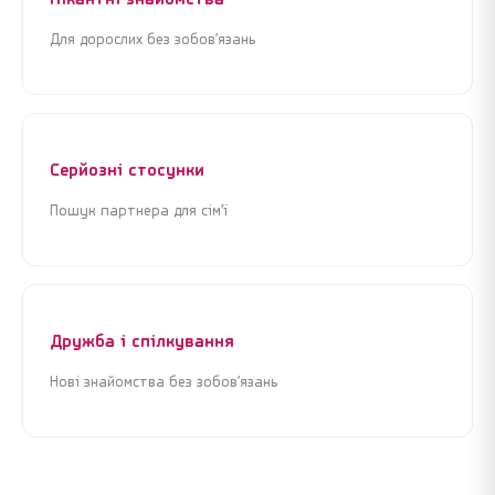
Для дорослих без зобов’язань
Я погоджуюсь з
Угодою користувача
та
Політикою
Я погоджуюсь з
Угодою користувача
та
Політикою
конфіденційності
конфіденційності
Продовжити реєстрацію
Продовжити реєстрацію
Серйозні стосунки
або
або
Пошук партнера для сім’ї
Увійти через Google
Увійти через Google
Дружба і спілкування
Нові знайомства без зобов’язань