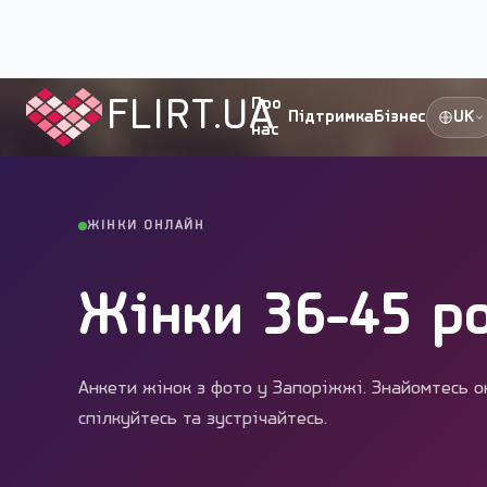
Flirt.ua
›
Міста України
›
Запоріжжя
›
Жінки
›
36-45
FLIRT.UA
Про
Підтримка
Бізнес
UK
нас
ЖІНКИ ОНЛАЙН
Жінки 36-45 р
Анкети жінок з фото у Запоріжжі. Знайомтесь о
спілкуйтесь та зустрічайтесь.