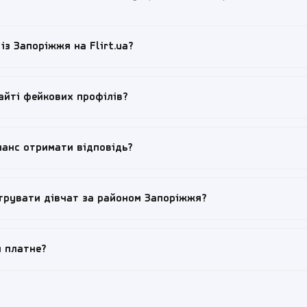
 із Запоріжжя на Flirt.ua?
тивних анкет, з яких щодня онлайн перебувають десятки і сотні. 
айті фейкових профілів?
их аудиторій у південно-східній Україні. Анкети регулярно оновлю
ацію перед публікацією.
мося з фейками. Кожне нове фото проходить ручну або автоматич
шанс отримати відповідь?
и блокуються. Якщо ви зустріли підозрілу анкету — натисніть «П
н сигнал протягом 24 годин і блокуємо порушників.
повністю: 3-5 свіжих фото з різних ракурсів, опис «Про мене» в 50-
трувати дівчат за районом Запоріжжя?
У повідомленні — не «привіт», а конкретна зачіпка зі змісту її про
конкретику і прямоту, а не загальні фрази.
фільтр за районом і відстанню. Це особливо корисно у Запоріжжі, бо
я платне?
вж Дніпра, і зустрічатися з людиною з протилежного району незр
 Хортицький, Дніпровський чи інший — і отримаєте анкети поруч з
ня безкоштовне: повідомлення, фото, перегляд анкет. Преміум-функ
анкету у видачі; суперлайки; розширені фільтри) — за окрему опл