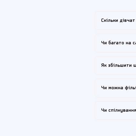
Скільки дівчат
Кілька тисяч ак
Чи багато на с
з наших стабільн
проходять модер
Ми активно боре
Як збільшити 
підозрілі акаунт
перевіряємо коже
Заповніть анкету 
Чи можна філь
мета знайомств. 
дівчата цінують 
Так, у пошуку є 
Чи спілкуванн
розтягнуте уздо
Вознесенівський,
Базове спілкуван
підіймають вашу 