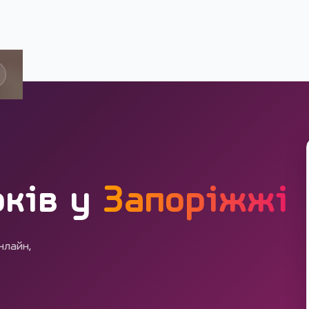
 років
оків у
Запоріжжі
нлайн,