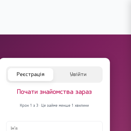
Реєстрація
Увійти
Почати знайомства зараз
Крок 1 з 3 · Це займе менше 1 хвилини