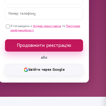
Я погоджуюсь з
Угодою користувача
та
Політикою
конфіденційності
Продовжити реєстрацію
або
Увійти через Google