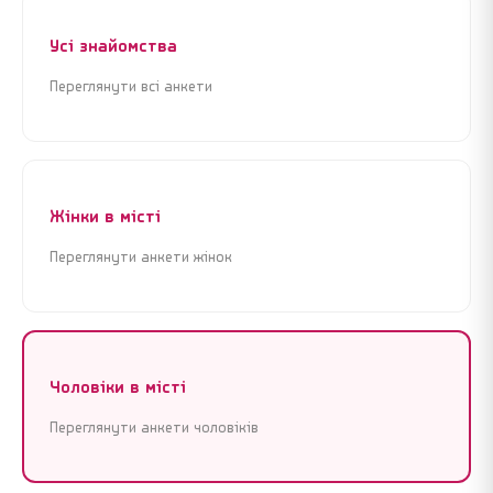
Усі знайомства
Переглянути всі анкети
Реєстрація
Увійти
Реєстрація
Увійти
Жінки в місті
Почати знайомства зараз
Почати знайомства зараз
Переглянути анкети жінок
Крок 1 з 3 · Це займе менше 1 хвилини
Крок 1 з 3 · Це займе менше 1 хвилини
Чоловіки в місті
Переглянути анкети чоловіків