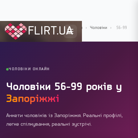
FLIRT.UA
Flirt.ua
›
Міста України
›
Запоріжжя
›
Чоловіки
›
56-99
років
ЧОЛОВІКИ ОНЛАЙН
Чоловіки 56-99 років у
Запоріжжі
Анкети чоловіків із Запоріжжя. Реальні профілі,
легке спілкування, реальні зустрічі.