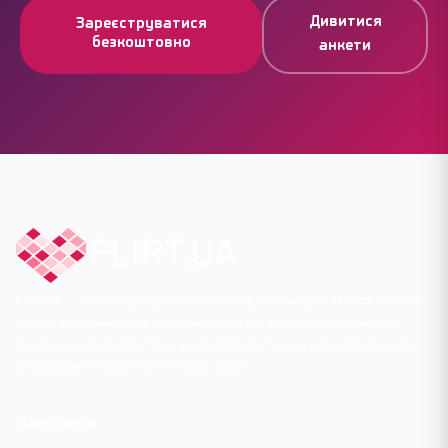
Дивитися
Зареєструватися
безкоштовно
анкети
FLIRT.UA
Flirt.ua — найпопулярніший та найефективніший спосіб знайти
друзів і коханих. Наш сайт знайомств в Україні створений із
сучасними можливостями, щоб допомогти вам розширити коло
спілкування та зустріти нових людей.
Навігація