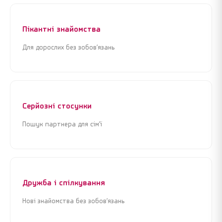
Я погоджуюсь з
Угодою користувача
та
Політикою
Я погоджуюсь з
Угодою користувача
та
Політикою
конфіденційності
конфіденційності
Пікантні знайомства
Продовжити реєстрацію
Продовжити реєстрацію
Для дорослих без зобов’язань
або
або
Увійти через Google
Увійти через Google
Серйозні стосунки
Пошук партнера для сім’ї
Дружба і спілкування
Нові знайомства без зобов’язань