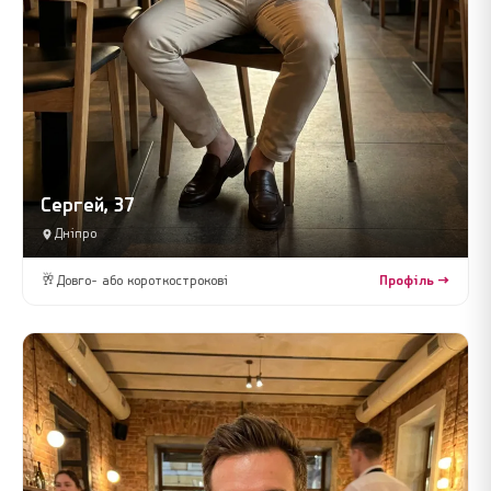
Сергей, 37
Дніпро
🥂
Довго- або короткострокові
Профіль →