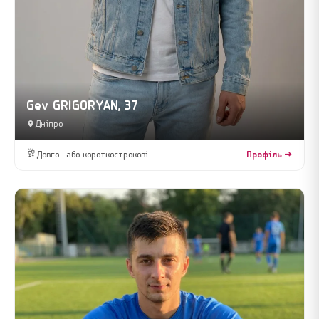
Gev GRIGORYAN, 37
Дніпро
🥂
Довго- або короткострокові
Профіль →