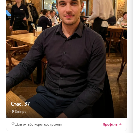
Стас, 37
Дніпро
🥂
Довго- або короткострокові
Профіль →