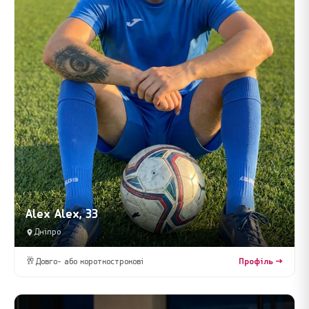
Alex Alex, 33
Дніпро
🥂
Довго- або короткострокові
Профіль →