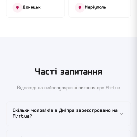
Донецьк
Маріуполь
Часті запитання
Відповіді на найпопулярніші питання про Flirt.ua
Скільки чоловіків з Дніпра зареєстровано на
Flirt.ua?
Десятки тисяч активних чоловічих анкет —