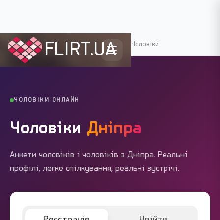
FLIRT.UA
Flirt.ua
›
Міста України
›
Дніпро
›
Чоловіки
ЧОЛОВІКИ ОНЛАЙН
Чоловіки
Дніпра
Анкети чоловіків і чоловіків з Дніпра. Реальні
профілі, легке спілкування, реальні зустрічі.
Реєстрація
Увійти