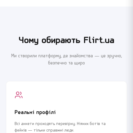
Я погоджуюсь з
Угодою користувача
та
Політикою
Я погоджуюсь з
Угодою користувача
та
Політикою
конфіденційності
конфіденційності
Продовжити реєстрацію
Продовжити реєстрацію
Чому обирають Flirt.ua
або
або
Ми створили платформу, де знайомства — це зручно,
безпечно та щиро
Увійти через Google
Увійти через Google
Реальні профілі
Всі анкети проходять перевірку. Ніяких ботів та
фейків — тільки справжні люди.