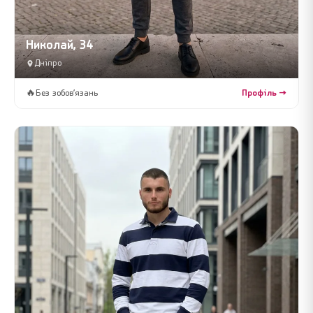
Николай, 34
Дніпро
🔥
Без зобов’язань
Профіль →