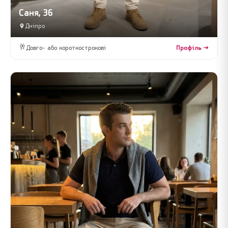
Саня, 36
Дніпро
🥂
Довго- або короткострокові
Профіль →