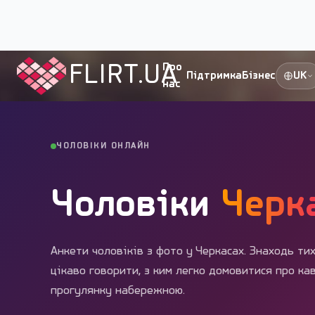
Flirt.ua
›
Міста України
›
Черкаси
›
Чоловіки
FLIRT.UA
Про
Підтримка
Бізнес
UK
нас
ЧОЛОВІКИ ОНЛАЙН
Чоловіки
Черк
Анкети чоловіків з фото у Черкасах. Знаходь тих
цікаво говорити, з ким легко домовитися про кав
прогулянку набережною.