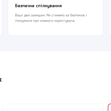
Безпечне спілкування
Я погоджуюсь з
Угодою користувача
та
Політикою
Я погоджуюсь з
Угодою користувача
та
Політикою
Ваші дані захищені. Ми стежимо за безпекою і
конфіденційності
конфіденційності
піклуємося про кожного користувача.
Продовжити реєстрацію
Продовжити реєстрацію
або
або
Увійти через Google
Увійти через Google
х