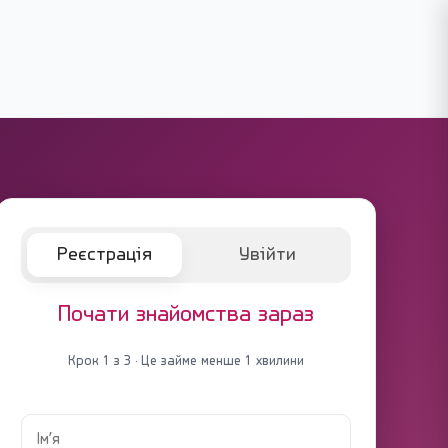
Реєстрація
Увійти
Почати знайомства зараз
Крок 1 з 3 · Це займе менше 1 хвилини