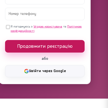
Я погоджуюсь з
Угодою користувача
та
Політикою
конфіденційності
Продовжити реєстрацію
або
Увійти через Google