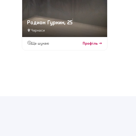
Родион Гуркин, 25
Черкаси
🤔
Ще шукаю
Профіль →