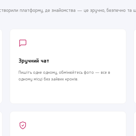
створили платформу, де знайомства — це зручно, безпечно та 
Зручний чат
Реєстрація
Увійти
Реєстрація
Увійти
Пишіть одне одному, обмінюйтесь фото — все в
одному місці без зайвих кроків.
Почати знайомства зараз
Почати знайомства зараз
Крок 1 з 3 · Це займе менше 1 хвилини
Крок 1 з 3 · Це займе менше 1 хвилини