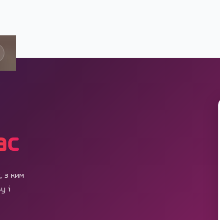
ас
, з ким
у і