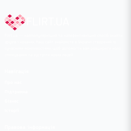
FLIRT.UA
Flirt.ua — найпопулярніший та найефективніший спосіб знайти
друзів і коханих. Наш сайт знайомств в Україні створений із
сучасними можливостями, щоб допомогти вам розширити коло
спілкування та зустріти нових людей.
Навігація
Про нас
Підтримка
Бізнес
Історії
Правова інформація