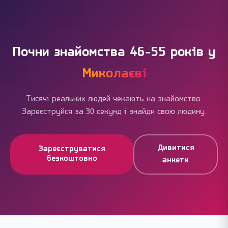
через кнопку «Поскаржитися» — ми перевіряємо у
суперлайки, преміум-фільтри — але вони не
межах доби.
блокують основне. Більшість миколаївців
користуються сайтом без жодних витрат і успішно
знаходять людей.
Почни знайомства 46-55 років у
Миколаєві
Тисячі реальних людей чекають на знайомство.
Зареєструйся за 30 секунд і знайди свою людину.
Дивитися
Зареєструватися
безкоштовно
анкети