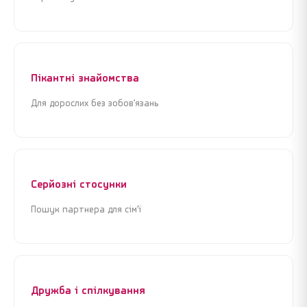
або
або
Увійти через Google
Увійти через Google
Пікантні знайомства
Для дорослих без зобов’язань
Серйозні стосунки
Пошук партнера для сім’ї
Дружба і спілкування