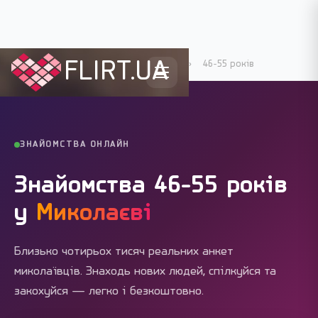
FLIRT.UA
Flirt.ua
›
Міста України
›
Миколаїв
›
46-55 років
ЗНАЙОМСТВА ОНЛАЙН
Знайомства 46-55 років
у
Миколаєві
Близько чотирьох тисяч реальних анкет
миколаївців. Знаходь нових людей, спілкуйся та
закохуйся — легко і безкоштовно.