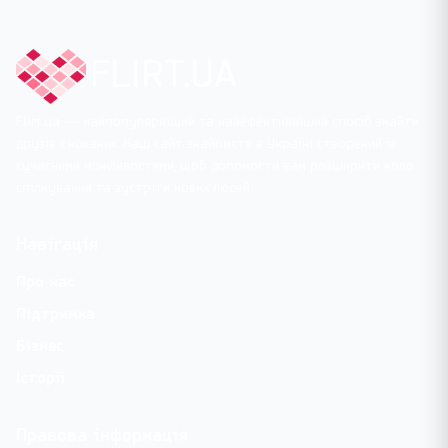
FLIRT.UA
Flirt.ua — найпопулярніший та найефективніший спосіб знайти
друзів і коханих. Наш сайт знайомств в Україні створений із
сучасними можливостями, щоб допомогти вам розширити коло
спілкування та зустріти нових людей.
Навігація
Про нас
Підтримка
Бізнес
Історії
Правова інформація