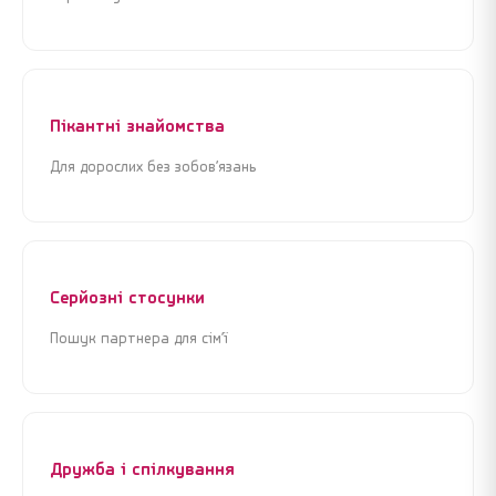
або
або
Увійти через Google
Увійти через Google
Пікантні знайомства
Для дорослих без зобов’язань
Серйозні стосунки
Пошук партнера для сім’ї
Дружба і спілкування