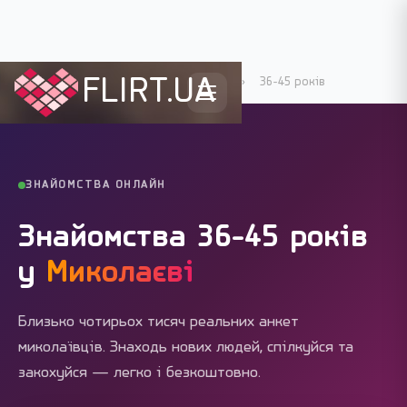
FLIRT.UA
Flirt.ua
›
Міста України
›
Миколаїв
›
36-45 років
ЗНАЙОМСТВА ОНЛАЙН
Знайомства 36-45 років
у
Миколаєві
Близько чотирьох тисяч реальних анкет
миколаївців. Знаходь нових людей, спілкуйся та
закохуйся — легко і безкоштовно.