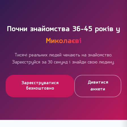
через кнопку «Поскаржитися» — ми перевіряємо у
суперлайки, преміум-фільтри — але вони не
межах доби.
блокують основне. Більшість миколаївців
користуються сайтом без жодних витрат і успішно
знаходять людей.
Почни знайомства 36-45 років у
Миколаєві
Тисячі реальних людей чекають на знайомство.
Зареєструйся за 30 секунд і знайди свою людину.
Дивитися
Зареєструватися
безкоштовно
анкети