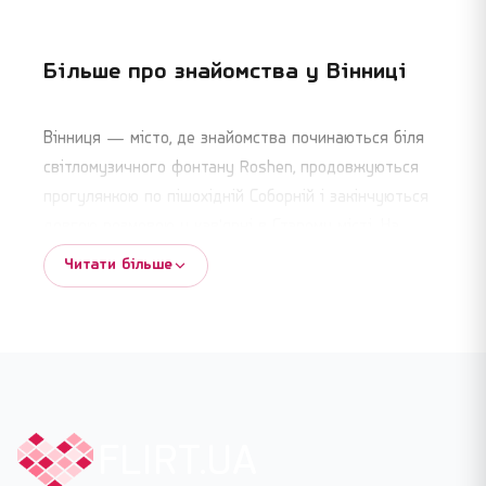
Більше про знайомства у
Вінниці
Вінниця — місто, де знайомства починаються біля
світломузичного фонтану Roshen, продовжуються
прогулянкою по пішохідній Соборній і закінчуються
довгою розмовою у кав'ярні в Старому місті. На
Flirt.ua тут зареєстровано понад тринадцять тисяч
Читати більше
вінничан: студенти Пироговського медичного,
інженери ВНТУ, аграрники з ВНАУ, переселенці з
Донбасу і Криму, IT-фахівці і працівники Roshen. У
Вінниці нескладно знайти когось, з ким хочеться
випити кави і повернутися додому пізно.
На цій сторінці зібрані всі активні учасники Flirt.ua з
FLIRT.UA
Вінниці без жодних попередніх фільтрів — щоб ви