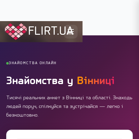
FLIRT.UA
Flirt.ua
›
Міста України
›
Вінниця
ЗНАЙОМСТВА ОНЛАЙН
Знайомства у
Вінниці
Тисячі реальних анкет з Вінниці та області. Знаходь
людей поруч, спілкуйся та зустрічайся — легко і
безкоштовно.