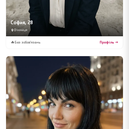
София, 28
Вінниця
🔥
Без зобов’язань
Профіль →