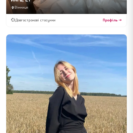
Инга, 21
Вінниця
💞
Довгострокові стосунки
Профіль →