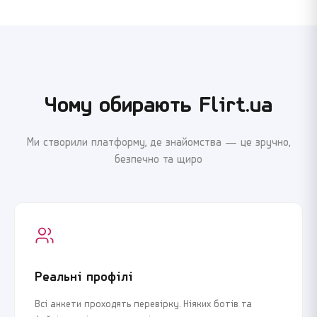
Я погоджуюсь з
Угодою користувача
та
Політикою
Я погоджуюсь з
Угодою користувача
та
Політикою
конфіденційності
конфіденційності
Чому обирають Flirt.ua
Продовжити реєстрацію
Продовжити реєстрацію
Ми створили платформу, де знайомства — це зручно,
або
або
безпечно та щиро
Увійти через Google
Увійти через Google
Реальні профілі
Всі анкети проходять перевірку. Ніяких ботів та