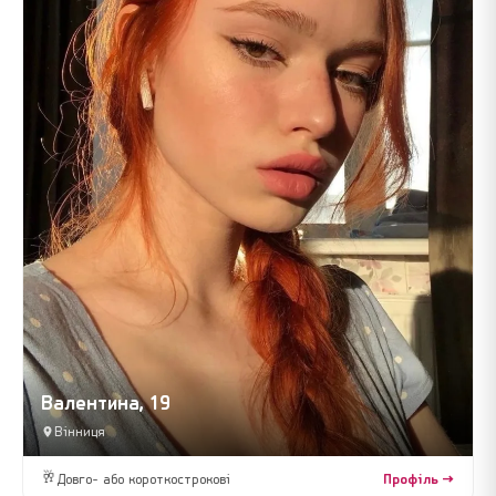
Валентина, 19
Вінниця
🥂
Довго- або короткострокові
Профіль →