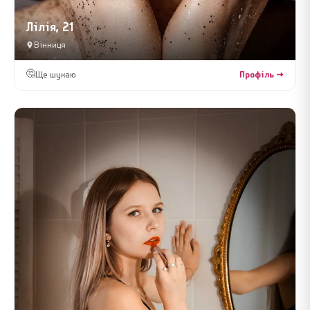
Лілія, 21
Вінниця
🤔
Ще шукаю
Профіль →