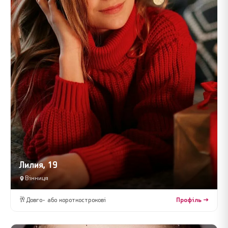
Лилия, 19
Вінниця
🥂
Довго- або короткострокові
Профіль →