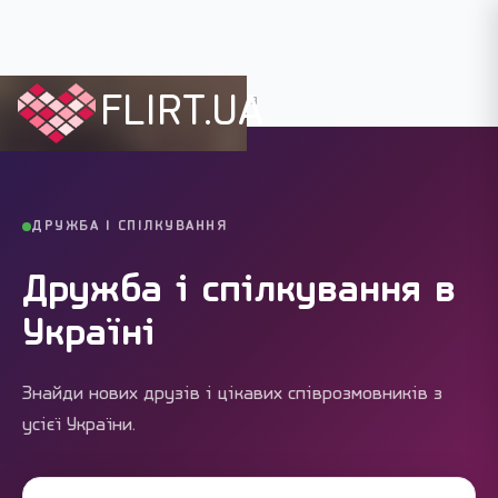
FLIRT.UA
Flirt.ua
›
Дружба і спілкування
ДРУЖБА І СПІЛКУВАННЯ
Дружба і спілкування в
Україні
Знайди нових друзів і цікавих співрозмовників з
усієї України.