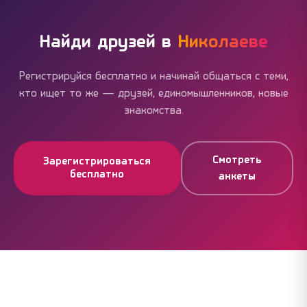
выезжать в центр. Но если вы хотите живой
дружбы — реальные встречи, даже нечастые,
работают лучше, чем бесконечные переписки.
Найди друзей в
Николаеве
Регистрируйся бесплатно и начинай общаться с теми,
кто ищет то же — друзей, единомышленников, новые
знакомства.
Смотреть
Зарегистрироваться
бесплатно
анкеты