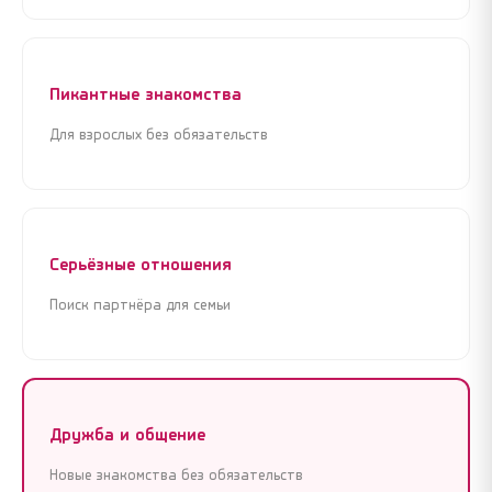
Войти через Google
Войти через Google
Пикантные знакомства
Для взрослых без обязательств
Серьёзные отношения
Поиск партнёра для семьи
Дружба и общение
Новые знакомства без обязательств