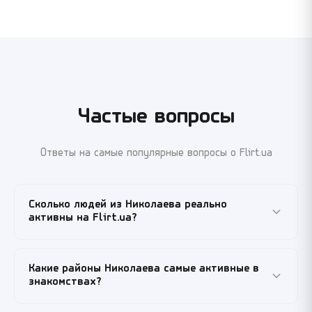
Частые вопросы
Ответы на самые популярные вопросы о Flirt.ua
Сколько людей из Николаева реально
активны на Flirt.ua?
На сайте зарегистрировано около четырёх тысяч
Какие районы Николаева самые активные в
николаевцев — это накопленная за годы база, а не
знакомствах?
моментальная активность. Ежедневно онлайн
находятся сотни профилей, пик приходится на 19:00–