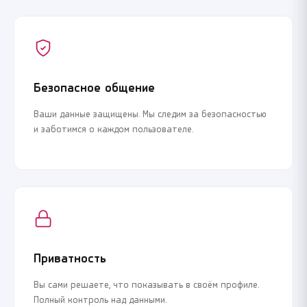
Регистрация
Войти
Регистрация
Войти
Начать знакомства сейчас
Начать знакомства сейчас
Шаг 1 из 3 · Это займет меньше 1 минуты
Шаг 1 из 3 · Это займет меньше 1 минуты
Безопасное общение
Ваши данные защищены. Мы следим за безопасностью
и заботимся о каждом пользователе.
Я соглашаюсь с
Соглашением пользователя
и
Политикой
Я соглашаюсь с
Соглашением пользователя
и
Политикой
конфиденциальности
конфиденциальности
Продолжить регистрацию
Продолжить регистрацию
Приватность
Вы сами решаете, что показывать в своём профиле.
или
или
Полный контроль над данными.