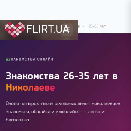
FLIRT.UA
Flirt.ua
›
Города Украины
›
Николаев
›
26-35 лет
ЗНАКОМСТВА ОНЛАЙН
Знакомства 26-35 лет в
Николаеве
Около четырёх тысяч реальных анкет николаевцев.
Знакомься, общайся и влюбляйся — легко и
бесплатно.