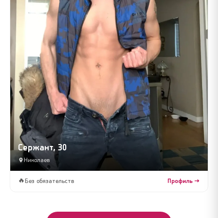
Сержант, 30
Николаев
🔥
Без обязательств
Профиль →