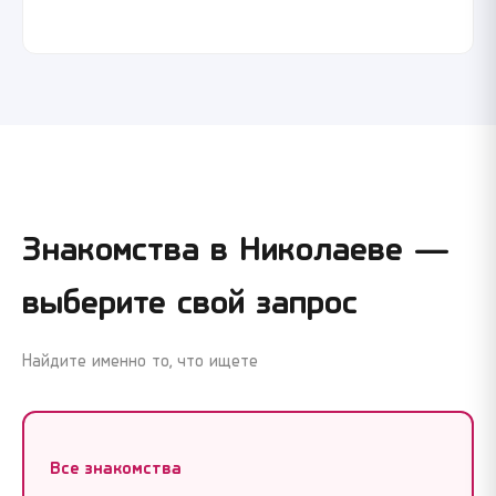
Войти через Google
Войти через Google
Знакомства в
Николаеве
—
выберите свой запрос
Найдите именно то, что ищете
Все знакомства