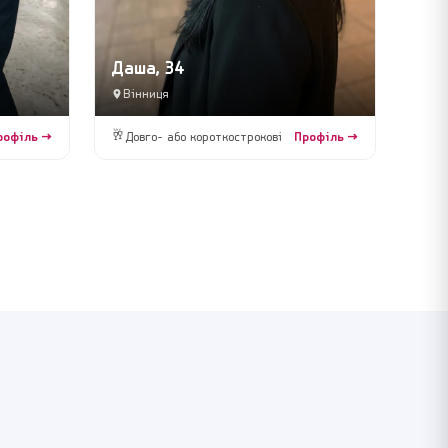
Даша, 34
Вінниця
🥂
рофіль →
Довго- або короткострокові
Профіль →