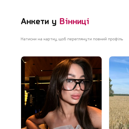
Анкети у
Вінниці
Натисни на картку, щоб переглянути повний профіль