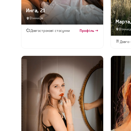
Инга, 21
Вінниця
Марта,
Вінниц
💞
Довгострокові стосунки
Профіль →
🥂
Довго-