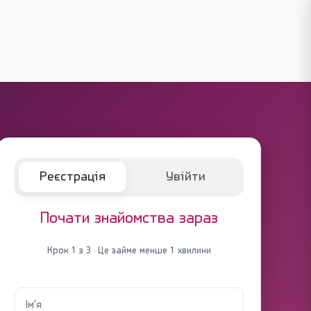
Реєстрація
Увійти
Почати знайомства зараз
Крок 1 з 3 · Це займе менше 1 хвилини