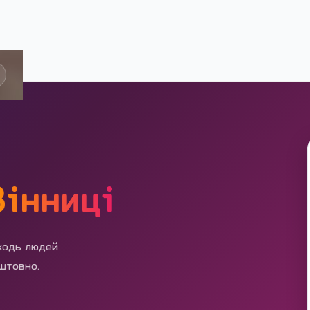
Вінниці
аходь людей
оштовно.