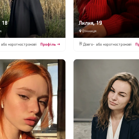
 18
Лилия, 19
я
Вінниця
🥂
 або короткострокові
Профіль →
Довго- або короткострокові
П