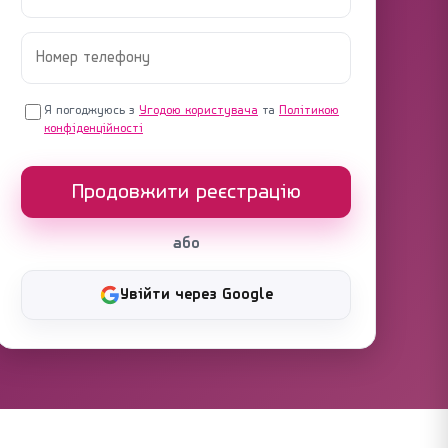
Я погоджуюсь з
Угодою користувача
та
Політикою
конфіденційності
Продовжити реєстрацію
або
Увійти через Google