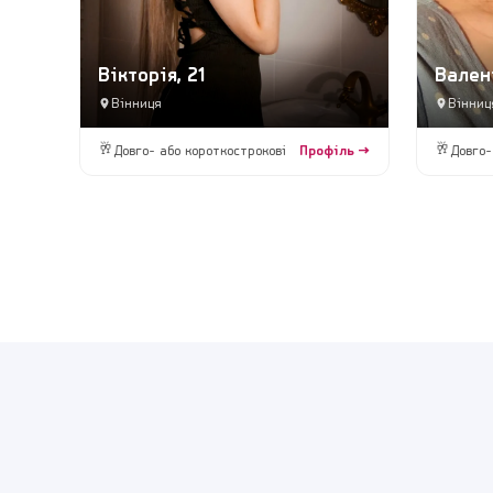
Вікторія, 21
Вален
Вінниця
Вінниц
🥂
🥂
Довго- або короткострокові
Профіль →
Довго-