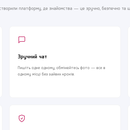
створили платформу, де знайомства — це зручно, безпечно та 
Я погоджуюсь з
Угодою користувача
та
Політикою
Я погоджуюсь з
Угодою користувача
та
Політикою
конфіденційності
конфіденційності
Продовжити реєстрацію
Продовжити реєстрацію
або
або
Зручний чат
Увійти через Google
Пишіть одне одному, обмінюйтесь фото — все в
Увійти через Google
одному місці без зайвих кроків.