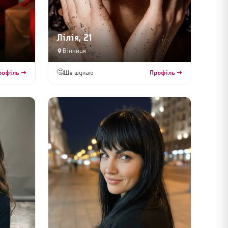
Лілія, 21
Вінниця
🤔
рофіль →
Ще шукаю
Профіль →