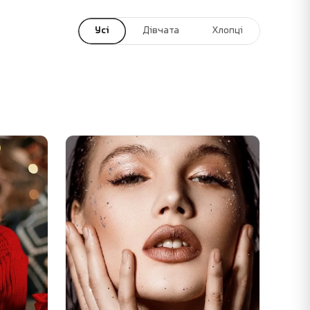
Усі
Дівчата
Хлопці