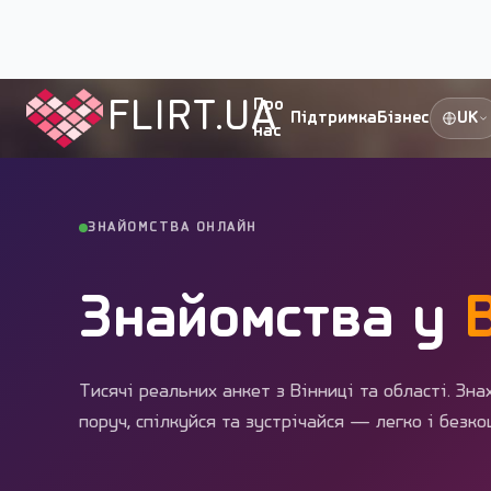
Flirt.ua
›
Міста України
›
Вінниця
FLIRT.UA
Про
Підтримка
Бізнес
UK
нас
ЗНАЙОМСТВА ОНЛАЙН
Знайомства у
Тисячі реальних анкет з Вінниці та області. Зн
поруч, спілкуйся та зустрічайся — легко і безк