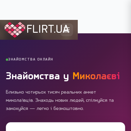
FLIRT.UA
Flirt.ua
›
Міста України
›
Миколаїв
ЗНАЙОМСТВА ОНЛАЙН
Знайомства у
Миколаєві
Близько чотирьох тисяч реальних анкет
миколаївців. Знаходь нових людей, спілкуйся та
закохуйся — легко і безкоштовно.