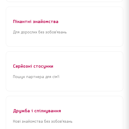
Я погоджуюсь з
Угодою користувача
та
Політикою
Я погоджуюсь з
Угодою користувача
та
Політикою
конфіденційності
конфіденційності
Пікантні знайомства
Для дорослих без зобов’язань
Продовжити реєстрацію
Продовжити реєстрацію
або
або
Увійти через Google
Увійти через Google
Серйозні стосунки
Пошук партнера для сім’ї
Дружба і спілкування
Нові знайомства без зобов’язань