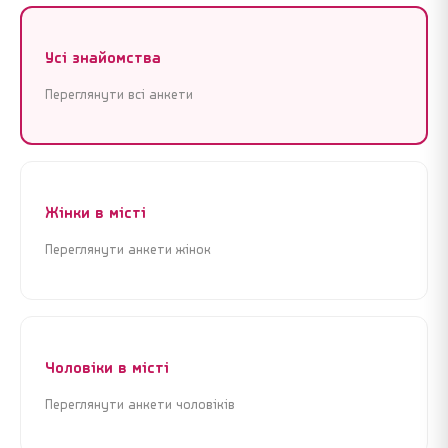
Усі знайомства
Переглянути всі анкети
Реєстрація
Увійти
Реєстрація
Увійти
Жінки в місті
Переглянути анкети жінок
Почати знайомства зараз
Почати знайомства зараз
Крок 1 з 3 · Це займе менше 1 хвилини
Крок 1 з 3 · Це займе менше 1 хвилини
Чоловіки в місті
Переглянути анкети чоловіків