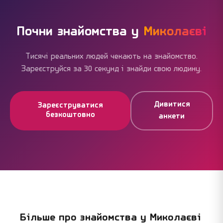
межах доби.
блокують основне. Більшість миколаївців
користуються сайтом без жодних витрат і успішно
знаходять людей.
Почни знайомства у
Миколаєві
Тисячі реальних людей чекають на знайомство.
Зареєструйся за 30 секунд і знайди свою людину.
Дивитися
Зареєструватися
безкоштовно
анкети
Більше про знайомства у
Миколаєві