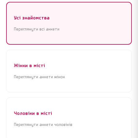
Усі знайомства
Переглянути всі анкети
Реєстрація
Увійти
Реєстрація
Увійти
Жінки в місті
Переглянути анкети жінок
Почати знайомства зараз
Почати знайомства зараз
Крок 1 з 3 · Це займе менше 1 хвилини
Крок 1 з 3 · Це займе менше 1 хвилини
Чоловіки в місті
Переглянути анкети чоловіків