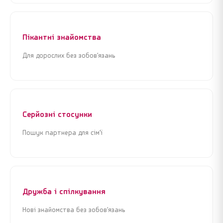
Я погоджуюсь з
Угодою користувача
та
Політикою
Я погоджуюсь з
Угодою користувача
та
Політикою
конфіденційності
конфіденційності
Пікантні знайомства
Для дорослих без зобов’язань
Продовжити реєстрацію
Продовжити реєстрацію
або
або
Увійти через Google
Увійти через Google
Серйозні стосунки
Пошук партнера для сім’ї
Дружба і спілкування
Нові знайомства без зобов’язань