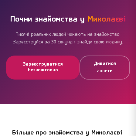
межах доби.
блокують основне. Більшість миколаївців
користуються сайтом без жодних витрат і успішно
знаходять людей.
Почни знайомства у
Миколаєві
Тисячі реальних людей чекають на знайомство.
Зареєструйся за 30 секунд і знайди свою людину.
Дивитися
Зареєструватися
безкоштовно
анкети
Більше про знайомства у
Миколаєві