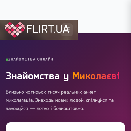
FLIRT.UA
Flirt.ua
›
Міста України
›
Миколаїв
ЗНАЙОМСТВА ОНЛАЙН
Знайомства у
Миколаєві
Близько чотирьох тисяч реальних анкет
миколаївців. Знаходь нових людей, спілкуйся та
закохуйся — легко і безкоштовно.