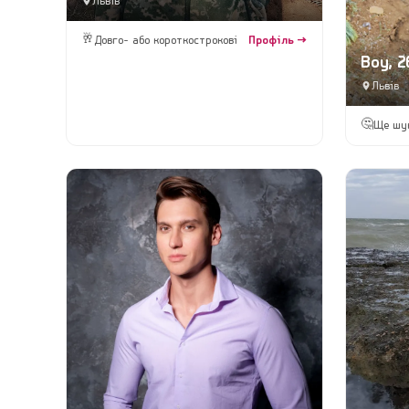
Львів
🥂
Довго- або короткострокові
Профіль →
Boy, 2
Львів
🤔
Ще шу