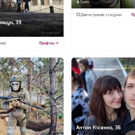
Львів
💞
Довгострокові стосунки
П
ицун, 39
каю
Профіль →
Антон Кісенко, 36