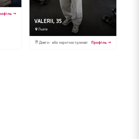
рофіль →
VALERII, 35
Львів
🥂
Довго- або короткострокові
Профіль →