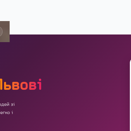
Львові
юдей зі
егко і