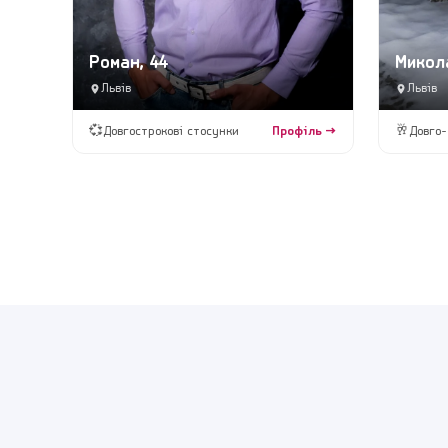
Роман, 44
Микола
Львів
Львів
💞
🥂
Довгострокові стосунки
Профіль →
Довго-