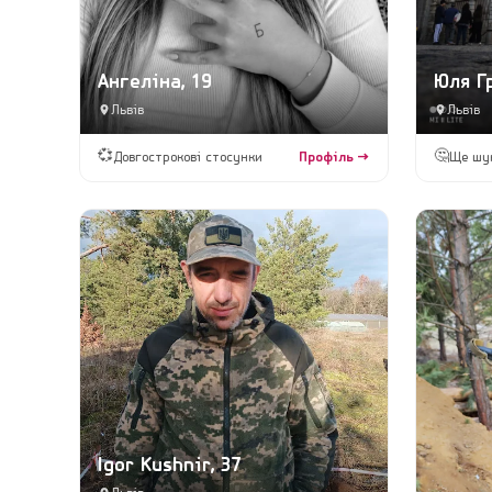
Ангеліна, 19
Юля Гр
Львів
Львів
💞
🤔
Довгострокові стосунки
Профіль →
Ще шу
Igor Kushnir, 37