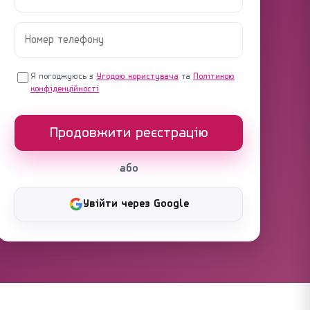
Я погоджуюсь з
Угодою користувача
та
Політикою
конфіденційності
Продовжити реєстрацію
або
Увійти через Google