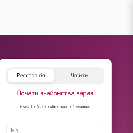
Реєстрація
Увійти
Почати знайомства зараз
Крок 1 з 3 · Це займе менше 1 хвилини