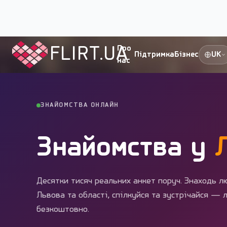
Flirt.ua
›
Міста України
›
Львів
FLIRT.UA
Про
Підтримка
Бізнес
UK
нас
ЗНАЙОМСТВА ОНЛАЙН
Знайомства у
Десятки тисяч реальних анкет поруч. Знаходь л
Львова та області, спілкуйся та зустрічайся — л
безкоштовно.