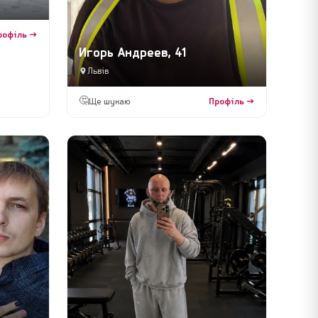
рофіль →
Игорь Андреев, 41
Львів
🤔
Ще шукаю
Профіль →