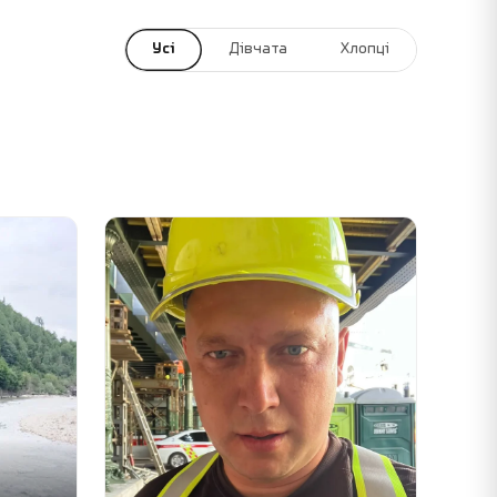
Усі
Дівчата
Хлопці