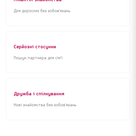
Для дорослих без зобов’язань
Я погоджуюсь з
Угодою користувача
та
Політикою
Я погоджуюсь з
Угодою користувача
та
Політикою
конфіденційності
конфіденційності
Продовжити реєстрацію
Продовжити реєстрацію
Серйозні стосунки
або
або
Пошук партнера для сім’ї
Увійти через Google
Увійти через Google
Дружба і спілкування
Нові знайомства без зобов’язань