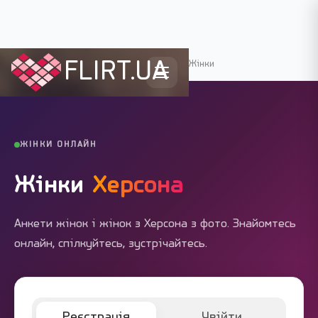
FLIRT.UA
Flirt.ua
›
Міста України
›
Херсон
›
Жінки
ЖІНКИ ОНЛАЙН
Жінки
Херсона
Анкети жінок і жінок з Херсона з фото. Знайомтесь
онлайн, спілкуйтесь, зустрічайтесь.
Реєстрація
Увійти