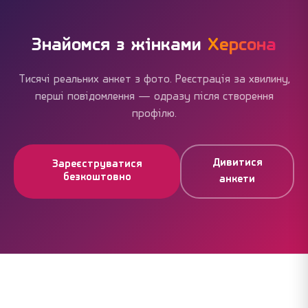
оплату, але вони не обов'язкові. Більшість
користувачів успішно знайомляться без жодних
витрат.
Знайомся з жінками
Херсона
Тисячі реальних анкет з фото. Реєстрація за хвилину,
перші повідомлення — одразу після створення
профілю.
Дивитися
Зареєструватися
безкоштовно
анкети