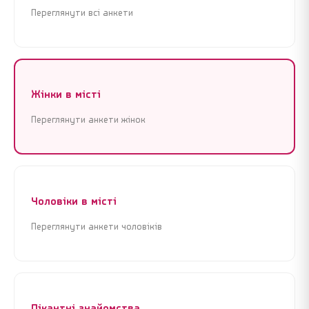
Переглянути всі анкети
Жінки в місті
Переглянути анкети жінок
Реєстрація
Увійти
Реєстрація
Увійти
Почати знайомства зараз
Почати знайомства зараз
Чоловіки в місті
Крок 1 з 3 · Це займе менше 1 хвилини
Крок 1 з 3 · Це займе менше 1 хвилини
Переглянути анкети чоловіків
Пікантні знайомства