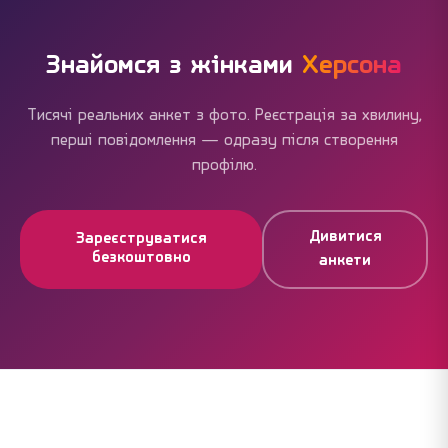
оплату, але вони не обов'язкові. Більшість
користувачів успішно знайомляться без жодних
витрат.
Знайомся з жінками
Херсона
Тисячі реальних анкет з фото. Реєстрація за хвилину,
перші повідомлення — одразу після створення
профілю.
Дивитися
Зареєструватися
безкоштовно
анкети