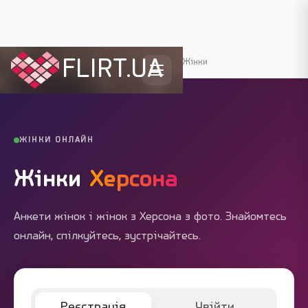
FLIRT.UA
Flirt.ua
›
Міста України
›
Херсон
›
Жінки
ЖІНКИ ОНЛАЙН
Жінки
Херсона
Анкети жінок і жінок з Херсона з фото. Знайомтесь
онлайн, спілкуйтесь, зустрічайтесь.
Реєстрація
Увійти