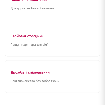
Для дорослих без зобов’язань
Я погоджуюсь з
Угодою користувача
та
Політикою
Я погоджуюсь з
Угодою користувача
та
Політикою
конфіденційності
конфіденційності
Продовжити реєстрацію
Продовжити реєстрацію
Серйозні стосунки
або
або
Пошук партнера для сім’ї
Увійти через Google
Увійти через Google
Дружба і спілкування
Нові знайомства без зобов’язань