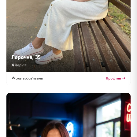
Лерочка, 35
Харків
🔥
Без зобов’язань
Профіль →