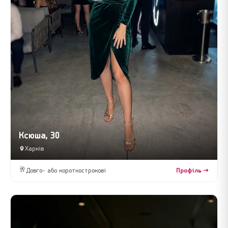
Ксюша, 30
Харків
🥂
Довго- або короткострокові
Профіль →