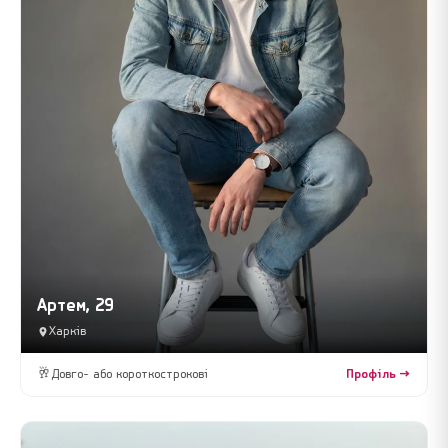
Артем, 29
Харків
🥂
Довго- або короткострокові
Профіль →