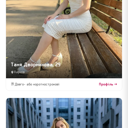
Таня Дворникова, 29
Харків
🥂
Довго- або короткострокові
Профіль →