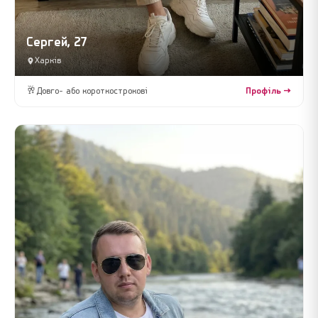
Сергей, 27
Харків
🥂
Довго- або короткострокові
Профіль →