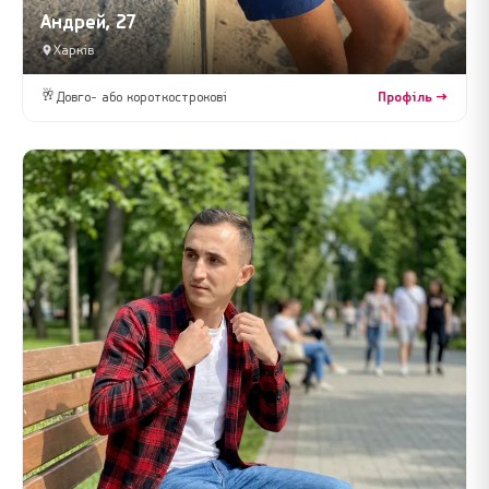
Андрей, 27
Харків
🥂
Довго- або короткострокові
Профіль →