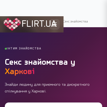
FLIRT.UA
Flirt.ua
›
Міста України
›
Харків
›
Секс знайомства
ІНТИМ ЗНАЙОМСТВА
Секс знайомства у
Харкові
Знайди людину для приємного та дискретного
спілкування у Харкові.