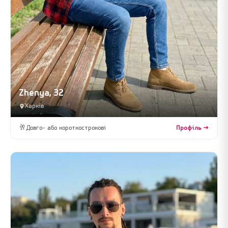
Zhenya, 32
Харків
🥂
Довго- або короткострокові
Профіль →