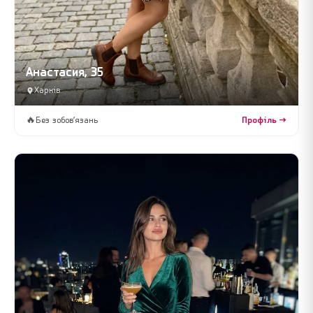
Анастасия, 35
Харків
🔥
Без зобов’язань
Профіль →