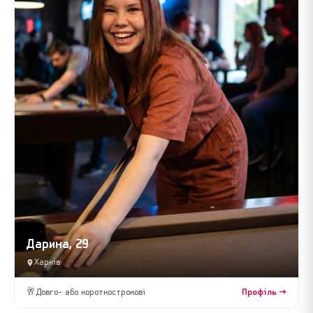
Дарина, 29
Харків
🥂
Довго- або короткострокові
Профіль →