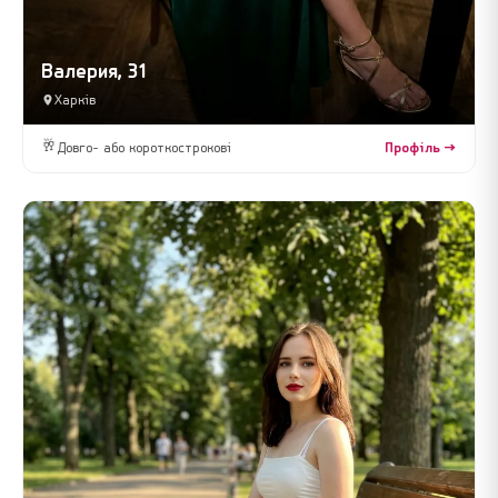
Валерия, 31
Харків
🥂
Довго- або короткострокові
Профіль →