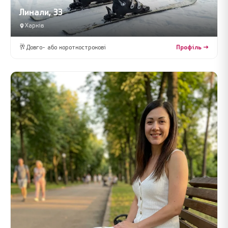
Линали, 33
Харків
🥂
Довго- або короткострокові
Профіль →