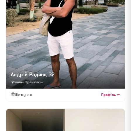
Андрій Радинь, 32
Івано-Франківськ
🤔
Ще шукаю
Профіль →