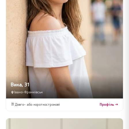
Викa, 31
Івано-Франківськ
🥂
Довго- або короткострокові
Профіль →