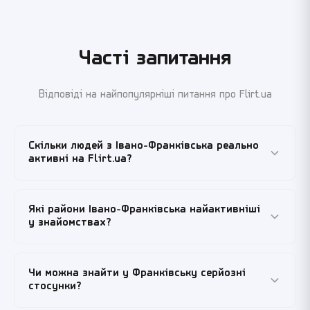
Часті запитання
Відповіді на найпопулярніші питання про Flirt.ua
Скільки людей з Івано-Франківська реально
активні на Flirt.ua?
На сайті зареєстровано понад дванадцять тисяч
Які райони Івано-Франківська найактивніші
франківців, з яких щодня онлайн перебуває кілька
у знайомствах?
сотень. Пік активності — 19:00-23:00, у вихідні
зміщується на 14:00-18:00. Це накопичена за роки база
Найбільше анкет — з центру (околиці Ратуші,
реальних людей, які періодично заходять, оновлюють
Чи можна знайти у Франківську серйозні
Стасюка, Незалежності, Шевченка), Пасічної, БАМу і
анкети та відповідають на повідомлення.
стосунки?
Кніагиніна. Менше, але стабільно — з Каскаду,