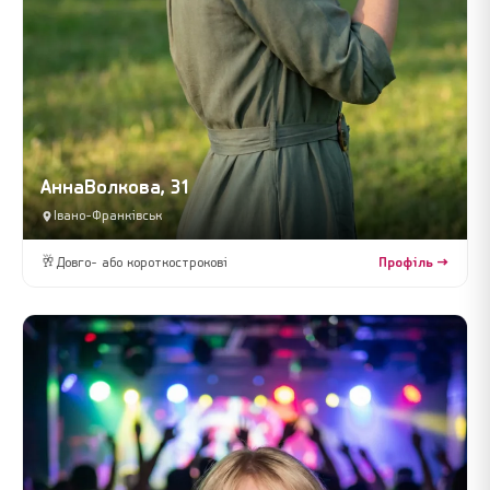
АннаВолкова, 31
Івано-Франківськ
🥂
Довго- або короткострокові
Профіль →