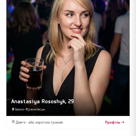
Anastasiya Rososhyk, 29
Івано-Франківськ
🥂
Довго- або короткострокові
Профіль →