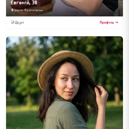
Євгеній, 38
Івано-Франківськ
🤝
Друзі
Профіль →