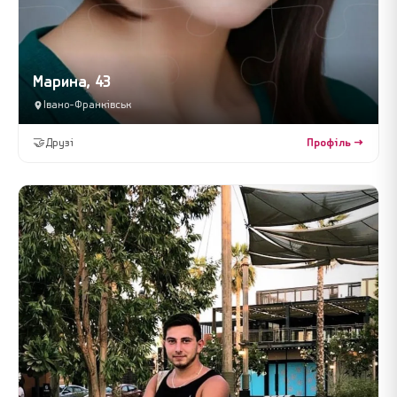
Марина, 43
Івано-Франківськ
🤝
Друзі
Профіль →