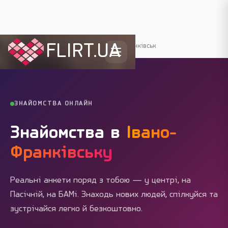
FLIRT.UA
Flirt.ua
›
Міста України
›
Івано-Франківськ
ЗНАЙОМСТВА ОНЛАЙН
Знайомства в
Івано-
Франківську
Реальні анкети поряд з тобою — у центрі, на
Пасічній, на БАМі. Знаходь нових людей, спілкуйся та
зустрічайся легко й безкоштовно.