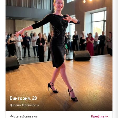
Виктория, 28
Івано-Франківськ
🔥
Без зобов’язань
Профіль →