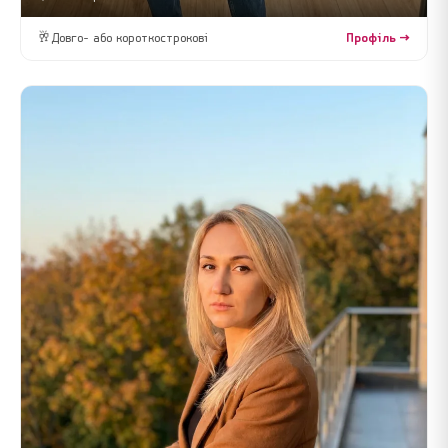
🥂
Довго- або короткострокові
Профіль →