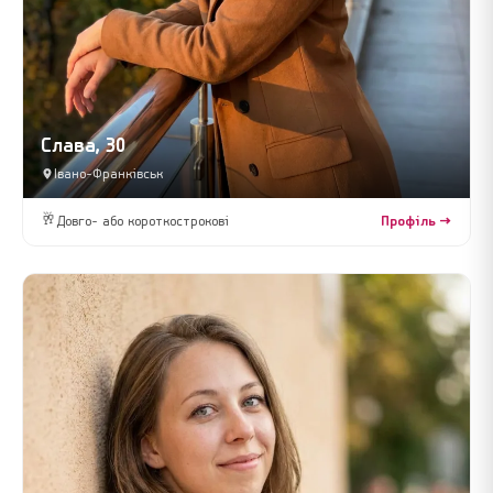
Слава, 30
Івано-Франківськ
🥂
Довго- або короткострокові
Профіль →