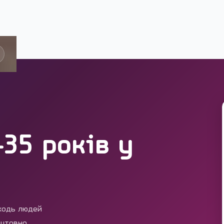
35 років у
аходь людей
оштовно.