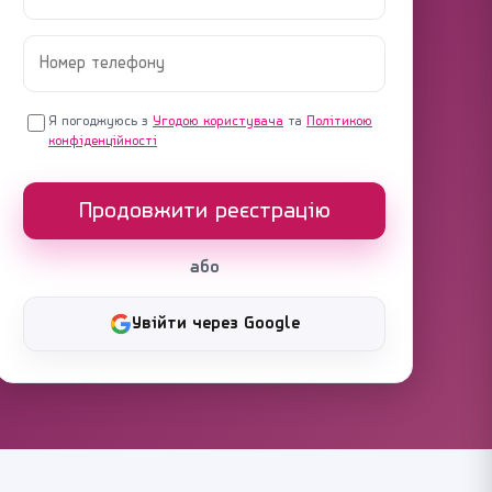
Я погоджуюсь з
Угодою користувача
та
Політикою
конфіденційності
Продовжити реєстрацію
або
Увійти через Google