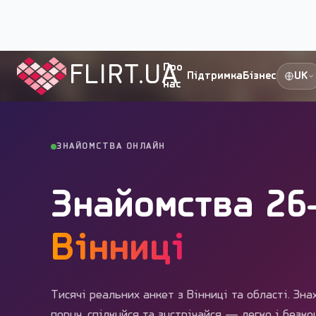
Flirt.ua
›
Міста України
›
Вінниця
›
26-35 років
FLIRT.UA
Про
Підтримка
Бізнес
UK
нас
ЗНАЙОМСТВА ОНЛАЙН
Знайомства 26-
Вінниці
Тисячі реальних анкет з Вінниці та області. Зн
поруч, спілкуйся та зустрічайся — легко і безк