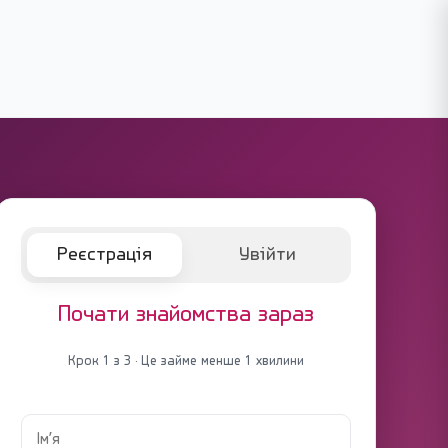
Реєстрація
Увійти
Почати знайомства зараз
Крок 1 з 3 · Це займе менше 1 хвилини