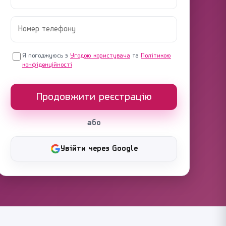
Я погоджуюсь з
Угодою користувача
та
Політикою
конфіденційності
Продовжити реєстрацію
або
Увійти через Google