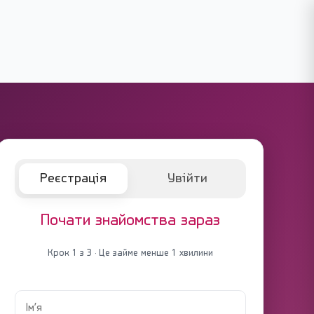
Реєстрація
Увійти
Почати знайомства зараз
Крок 1 з 3 · Це займе менше 1 хвилини