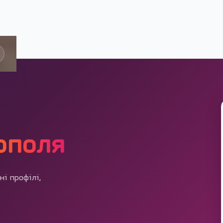
ополя
ні профілі,