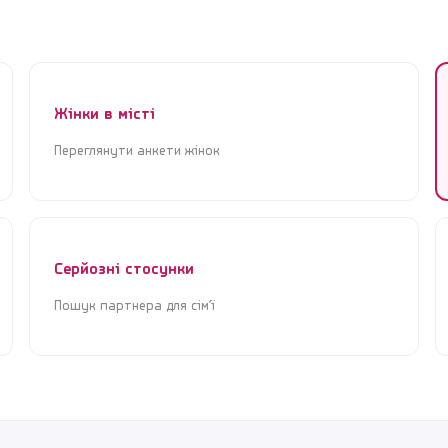
Жінки в місті
Переглянути анкети жінок
Реєстрація
Увійти
Реєстрація
Увійти
Серйозні стосунки
Почати знайомства зараз
Почати знайомства зараз
Пошук партнера для сім’ї
Крок 1 з 3 · Це займе менше 1 хвилини
Крок 1 з 3 · Це займе менше 1 хвилини