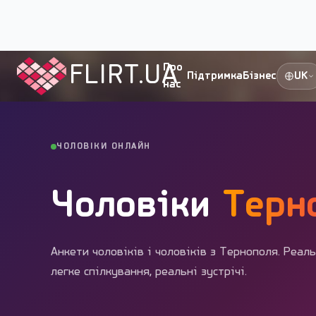
Flirt.ua
›
Міста України
›
Тернопіль
›
Чоловіки
FLIRT.UA
Про
Підтримка
Бізнес
UK
нас
ЧОЛОВІКИ ОНЛАЙН
Чоловіки
Терн
Анкети чоловіків і чоловіків з Тернополя. Реаль
легке спілкування, реальні зустрічі.