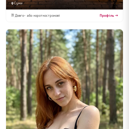
Суми
🥂
Довго- або короткострокові
Профіль →