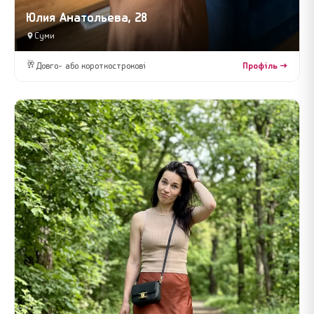
Юлия Анатольева, 28
Суми
🥂
Довго- або короткострокові
Профіль →