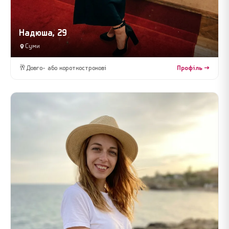
Надюша, 29
Суми
🥂
Довго- або короткострокові
Профіль →