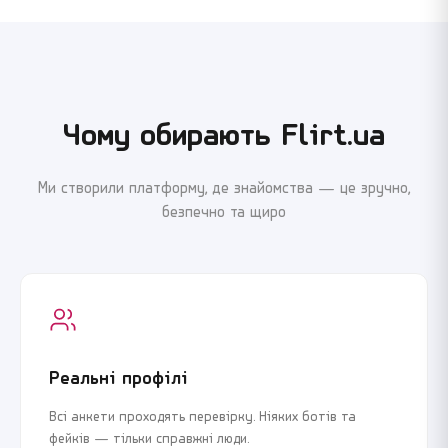
Я погоджуюсь з
Угодою користувача
та
Політикою
Я погоджуюсь з
Угодою користувача
та
Політикою
конфіденційності
конфіденційності
Продовжити реєстрацію
Продовжити реєстрацію
Чому обирають Flirt.ua
або
або
Ми створили платформу, де знайомства — це зручно,
Увійти через Google
Увійти через Google
безпечно та щиро
Реальні профілі
Всі анкети проходять перевірку. Ніяких ботів та
фейків — тільки справжні люди.