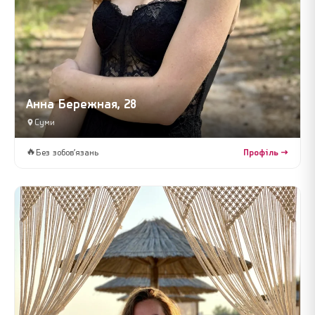
Анна Бережная, 28
Суми
🔥
Без зобов’язань
Профіль →