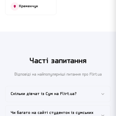
Кременчук
Часті запитання
Відповіді на найпопулярніші питання про Flirt.ua
Скільки дівчат із Сум на Flirt.ua?
Тисячі активних анкет, з яких щодня онлайн
Чи багато на сайті студенток із сумських
перебувають кілька десятків — кілька сотень. Серед