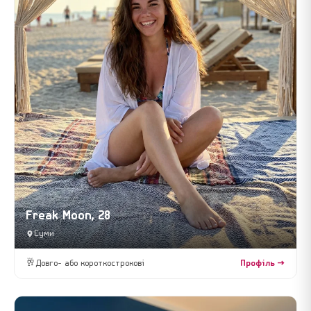
Freak Moon, 28
Суми
🥂
Довго- або короткострокові
Профіль →