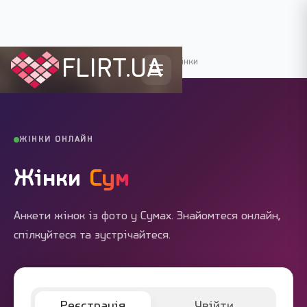
FLIRT.UA
Flirt.ua
›
Міста України
›
Суми
›
Жінки
ЖІНКИ ОНЛАЙН
Жінки
Сум
Анкети жінок із фото у Сумах. Знайомтеся онлайн,
спілкуйтеся та зустрічайтеся.
Реєстрація
Увійти