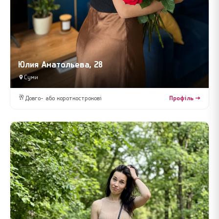
Юлия Анатольева, 28
Суми
🥂
Довго- або короткострокові
Профіль →