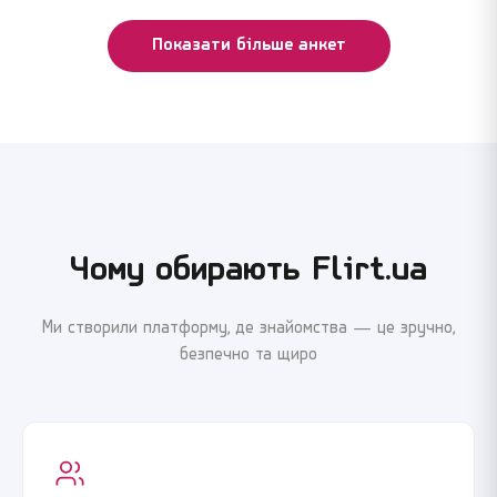
Продовжити реєстрацію
Продовжити реєстрацію
Показати більше анкет
або
або
Увійти через Google
Увійти через Google
Чому обирають Flirt.ua
Ми створили платформу, де знайомства — це зручно,
безпечно та щиро