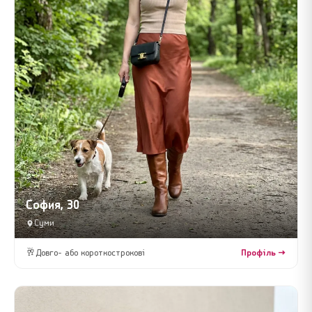
София, 30
Суми
🥂
Довго- або короткострокові
Профіль →