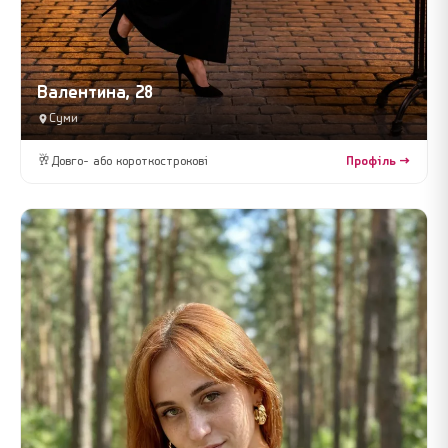
Валентина, 28
Суми
🥂
Довго- або короткострокові
Профіль →