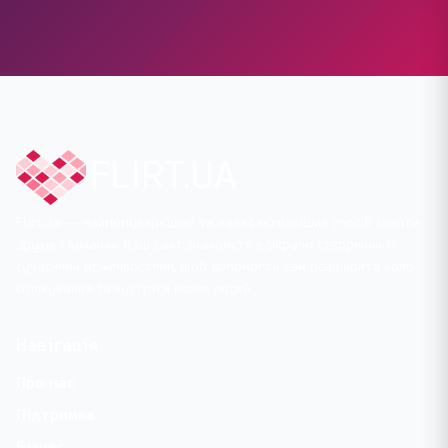
FLIRT.UA
Flirt.ua — найпопулярніший та найефективніший спосіб знайти
друзів і коханих. Наш сайт знайомств в Україні створений із
сучасними можливостями, щоб допомогти вам розширити коло
спілкування та зустріти нових людей.
Навігація
Про нас
Підтримка