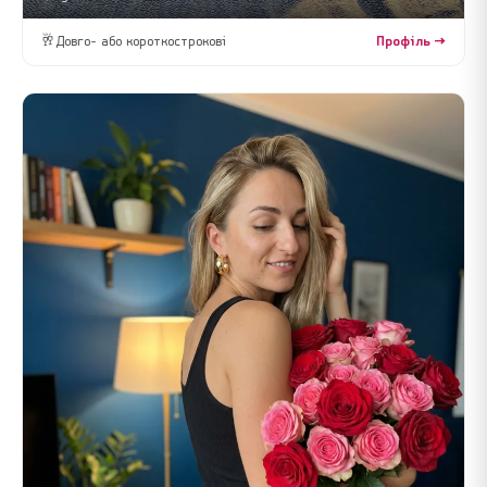
🥂
Довго- або короткострокові
Профіль →