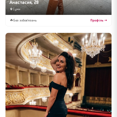
Анастасия, 28
Суми
🔥
Без зобов’язань
Профіль →