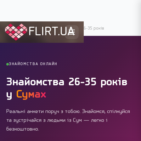
FLIRT.UA
Flirt.ua
›
Міста України
›
Суми
›
26-35 років
ЗНАЙОМСТВА ОНЛАЙН
Знайомства 26-35 років
у
Сумах
Реальні анкети поруч з тобою. Знайомся, спілкуйся
та зустрічайся з людьми із Сум — легко і
безкоштовно.