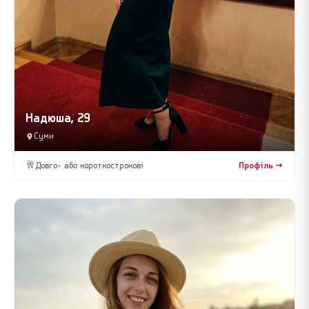
Надюша, 29
Суми
🥂
Довго- або короткострокові
Профіль →