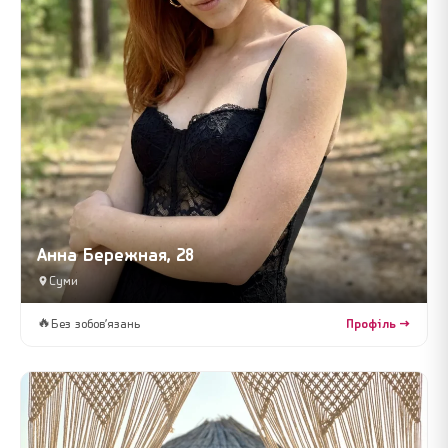
Анна Бережная, 28
Суми
🔥
Без зобов’язань
Профіль →