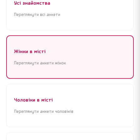
Усі знайомства
Переглянути всі анкети
Жінки в місті
Переглянути анкети жінок
Реєстрація
Увійти
Реєстрація
Увійти
Почати знайомства зараз
Почати знайомства зараз
Чоловіки в місті
Переглянути анкети чоловіків
Крок 1 з 3 · Це займе менше 1 хвилини
Крок 1 з 3 · Це займе менше 1 хвилини