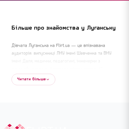
Більше про знайомства у
Луганську
Дівчата Луганська на Flirt.ua — це впізнавана
аудиторія: випускниці ЛНУ імені Шевченка та ВНУ
імені Даля, медички, педагогині, інженерки з
машинобудування, фахівчині сфери послуг, IT-
дівчата, які працюють віддалено. Поряд із ними у
Читати більше
видачі — лугачанки, які зараз живуть у Києві,
Харкові, Дніпрі чи Одесі, але хочуть знайомитися з
людьми зі спільним корінням. Кожна шукає своє: від
легкого спілкування до серйозних довгих стосунків.
На цій сторінці зібрані анкети дівчат і жінок, які у
профілі позначили Луганськ — як місце проживання