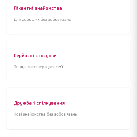
Пікантні знайомства
Для дорослих без зобов’язань
Я погоджуюсь з
Угодою користувача
та
Політикою
Я погоджуюсь з
Угодою користувача
та
Політикою
конфіденційності
конфіденційності
Продовжити реєстрацію
Продовжити реєстрацію
Серйозні стосунки
Пошук партнера для сім’ї
або
або
Увійти через Google
Увійти через Google
Дружба і спілкування
Нові знайомства без зобов’язань