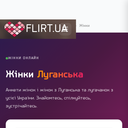
FLIRT.UA
Flirt.ua
›
Міста України
›
Луганськ
›
Жінки
ЖІНКИ ОНЛАЙН
Жінки
Луганська
Анкети жінок і жінок з Луганська та лугачанок з
усієї України. Знайомтесь, спілкуйтесь,
зустрічайтесь.