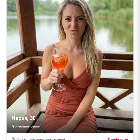
Мария, 30
Хмельницький
🥂
Довго- або короткострокові
Профіль →