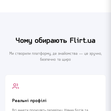
Я погоджуюсь з
Угодою користувача
та
Політикою
Я погоджуюсь з
Угодою користувача
та
Політикою
конфіденційності
конфіденційності
Чому обирають Flirt.ua
Продовжити реєстрацію
Продовжити реєстрацію
Ми створили платформу, де знайомства — це зручно,
безпечно та щиро
або
або
Увійти через Google
Увійти через Google
Реальні профілі
Всі анкети проходять перевірку. Ніяких ботів та