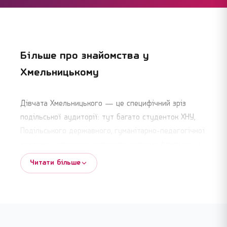
Більше про знайомства у
Хмельницькому
Дівчата Хмельницького — це специфічний зріз
подільської аудиторії: тут багато студенток ХНУ,
Подільського державного, гуманітарно-педагогічної
академії і медичних коледжів, молодих фахівчинь з
IT і торгівлі, активних мешканок Південно-Західного,
Читати більше
Виставки і центру. На Flirt.ua у Хмельницькому
тисячі жіночих анкет — і кожна шукає щось своє:
від легкого спілкування за кавою на проспекті Миру
до серйозних стосунків і шлюбу.