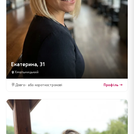
Екатерина, 31
Хмельницький
🥂
Довго- або короткострокові
Профіль →