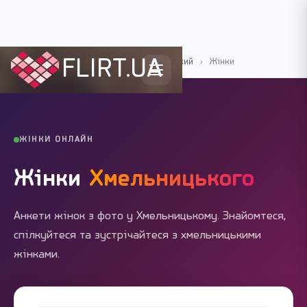
FLIRT.UA
Flirt.ua
›
Міста України
›
Хмельницький
›
Жінки
ЖІНКИ ОНЛАЙН
Жінки
Хмельницького
Анкети жінок з фото у Хмельницькому. Знайомтеся,
спілкуйтеся та зустрічайтеся з хмельницькими
жінками.