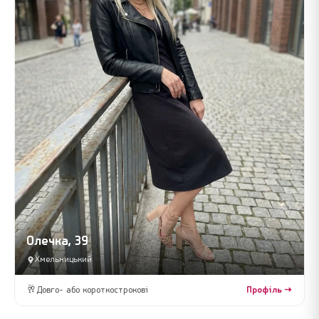
Олечка, 39
Хмельницький
🥂
Довго- або короткострокові
Профіль →