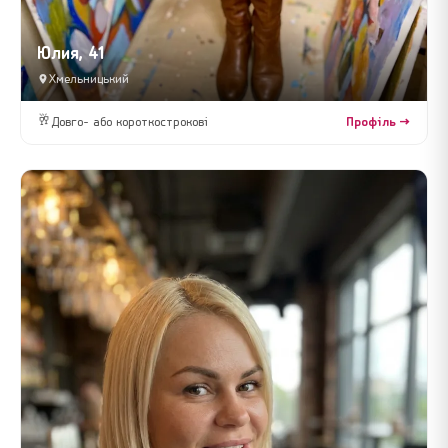
Юлия, 41
Хмельницький
🥂
Довго- або короткострокові
Профіль →