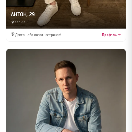
АНТОН, 29
Харків
🥂
Довго- або короткострокові
Профіль →