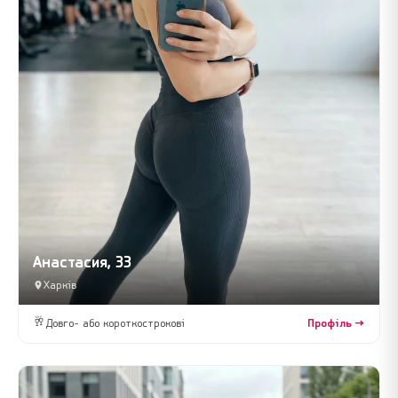
Анастасия, 33
Харків
🥂
Довго- або короткострокові
Профіль →