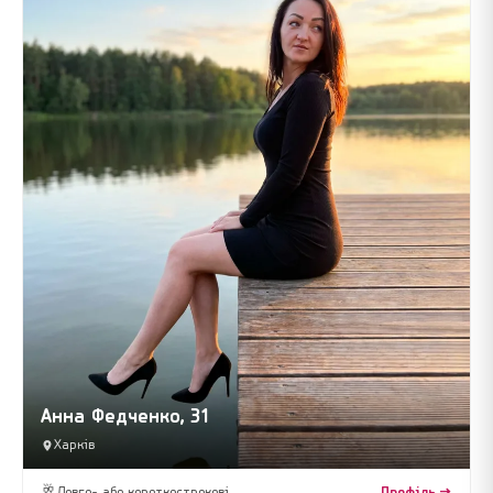
Анна Федченко, 31
Харків
🥂
Довго- або короткострокові
Профіль →