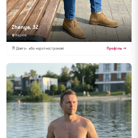
Zhenya, 32
Харків
🥂
Довго- або короткострокові
Профіль →