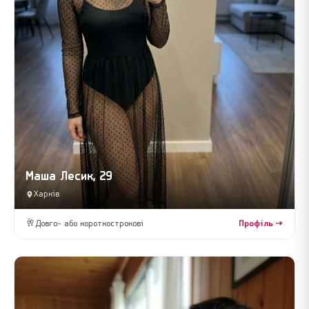
Маша Лесик, 29
Харків
🥂
Довго- або короткострокові
Профіль →