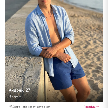
Андрей, 27
Харків
🥂
Довго- або короткострокові
Профіль →