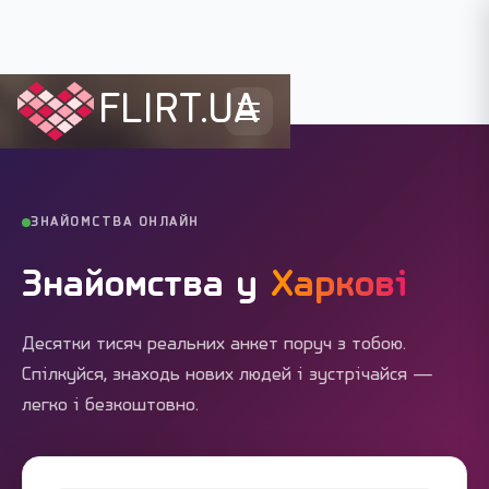
FLIRT.UA
Flirt.ua
›
Міста України
›
Харків
ЗНАЙОМСТВА ОНЛАЙН
Знайомства у
Харкові
Десятки тисяч реальних анкет поруч з тобою.
Спілкуйся, знаходь нових людей і зустрічайся —
легко і безкоштовно.