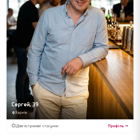
Сергей, 39
Харків
💞
Довгострокові стосунки
Профіль →