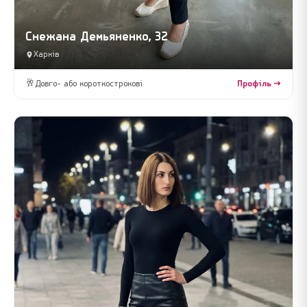
Снежана Демьяненко, 32
Харків
🥂
Довго- або короткострокові
Профіль →