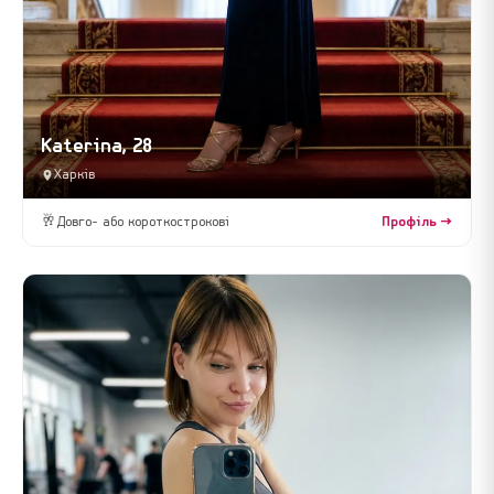
Katerina, 28
Харків
🥂
Довго- або короткострокові
Профіль →