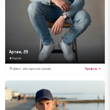
Артем, 29
Харків
🥂
Довго- або короткострокові
Профіль →