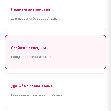
Продовжити реєстрацію
Продовжити реєстрацію
Пікантні знайомства
Для дорослих без зобов’язань
або
або
Увійти через Google
Увійти через Google
Серйозні стосунки
Пошук партнера для сім’ї
Дружба і спілкування
Нові знайомства без зобов’язань