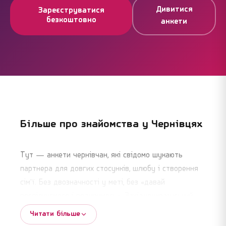
Дивитися
Зареєструватися
безкоштовно
анкети
Більше про знайомства у
Чернівцях
Тут — анкети чернівчан, які свідомо шукають
партнера для довгих стосунків, шлюбу і створення
сім'ї. Без двозначності у меті, без «давай
поспілкуємося і подивимось». Західноукраїнський
культурний контекст робить серйозні стосунки
Читати більше
одним з найзатребуваніших запитів у Чернівцях —