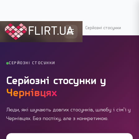
FLIRT.UA
Flirt.ua
›
Міста України
›
Чернівці
›
Серйозні стосунки
СЕРЙОЗНІ СТОСУНКИ
Серйозні стосунки у
Чернівцях
Люди, які шукають довгих стосунків, шлюбу і сім'ї у
Чернівцях. Без поспіху, але з конкретикою.