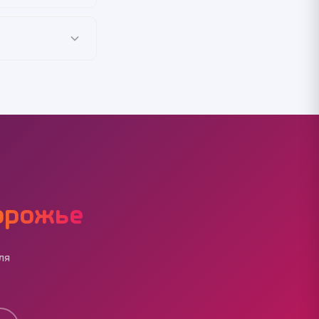
дерацию (фото
сегда
никому, не
игналы в течение
шенничество, нам
огласие
орожье
ля