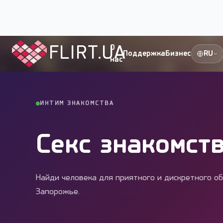
Flirt.ua
›
Города Украины
›
Запорожье
›
Секс знакомс
FLIRT.UA
О
Поддержка
Бизнес
RU
нас
ИНТИМ ЗНАКОМСТВА
Секс знакомст
Найди человека для приятного и дискретного о
Запорожье.