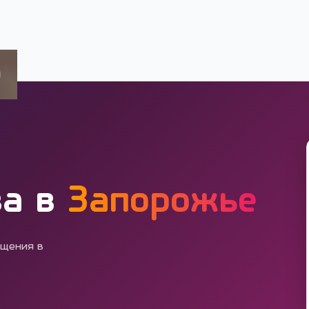
тва
ва в
Запорожье
бщения в