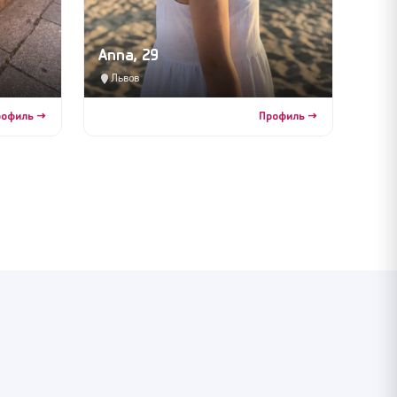
Anna, 29
Львов
рофиль →
Профиль →