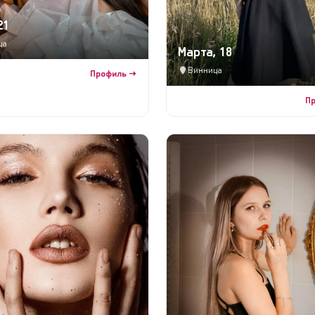
21
ца
Марта, 18
Винница
Профиль →
П