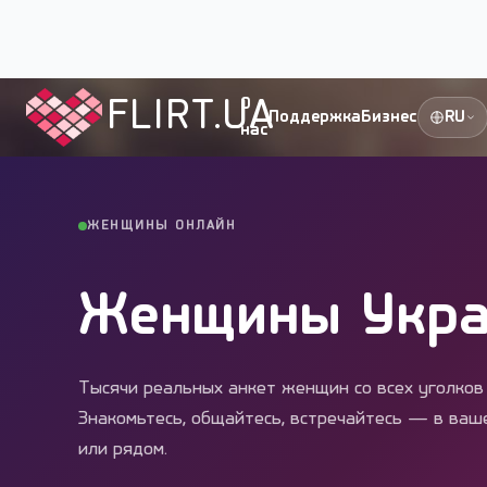
Flirt.ua
›
Женщины
FLIRT.UA
О
Поддержка
Бизнес
RU
нас
ЖЕНЩИНЫ ОНЛАЙН
Женщины Укр
Тысячи реальных анкет женщин со всех уголков
Знакомьтесь, общайтесь, встречайтесь — в ваш
или рядом.