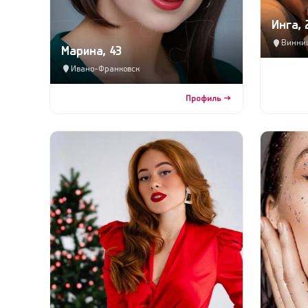
Инга, 
Винни
Марина, 43
Ивано-Франковск
Профиль →