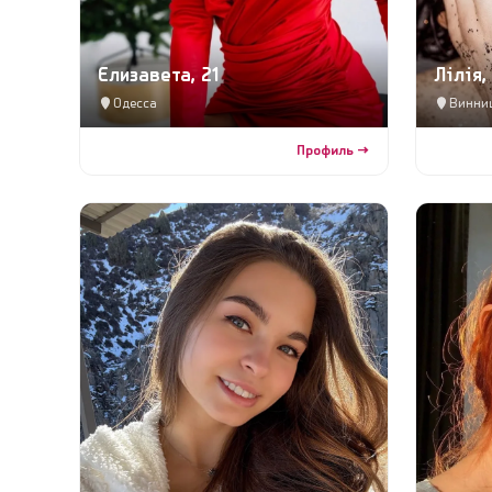
Єлизавета, 21
Лілія,
Одесса
Винни
Профиль →