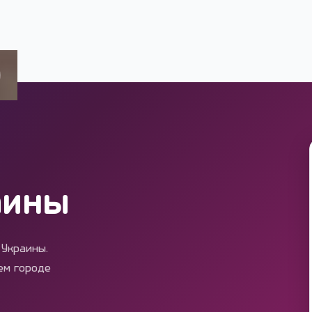
аины
 Украины.
ем городе