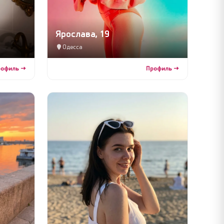
Ярослава, 19
Одесса
рофиль →
Профиль →