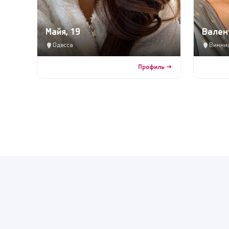
Майя, 19
Вален
Одесса
Винни
Профиль →