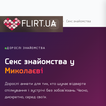
FLIRT.UA
Flirt.ua
›
Міста України
›
Миколаїв
›
Секс знайомства
ДОРОСЛІ ЗНАЙОМСТВА
Секс знайомства у
Миколаєві
Дорослі анкети для тих, хто шукає відверте
спілкування і зустрічі без зобов'язань. Чесно,
дискретно, серед своїх.