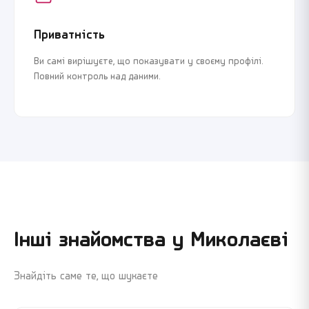
Приватність
Ви самі вирішуєте, що показувати у своєму профілі.
Повний контроль над даними.
Інші знайомства у
Миколаєві
Знайдіть саме те, що шукаєте
Реєстрація
Увійти
Реєстрація
Увійти