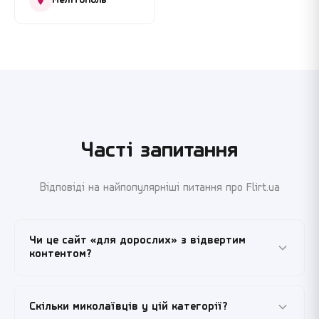
Мелітополь
Часті запитання
Відповіді на найпопулярніші питання про Flirt.ua
Чи це сайт «для дорослих» з відвертим
контентом?
Ні, Flirt.ua — це звичайний сайт знайомств з
Скільки миколаївців у цій категорії?
модерацією контенту. Сторінка «Секс знайомства у