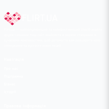
FLIRT.UA
Flirt.ua — найпопулярніший та найефективніший спосіб знайти
друзів і коханих. Наш сайт знайомств в Україні створений із
сучасними можливостями, щоб допомогти вам розширити коло
спілкування та зустріти нових людей.
Навігація
Про нас
Підтримка
Бізнес
Історії
Правова інформація