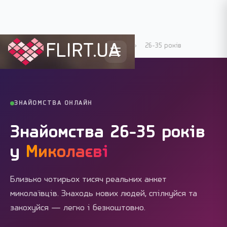
FLIRT.UA
Flirt.ua
›
Міста України
›
Миколаїв
›
26-35 років
ЗНАЙОМСТВА ОНЛАЙН
Знайомства 26-35 років
у
Миколаєві
Близько чотирьох тисяч реальних анкет
миколаївців. Знаходь нових людей, спілкуйся та
закохуйся — легко і безкоштовно.