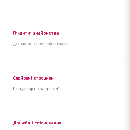
або
або
Увійти через Google
Увійти через Google
Пікантні знайомства
Для дорослих без зобов’язань
Серйозні стосунки
Пошук партнера для сім’ї
Дружба і спілкування