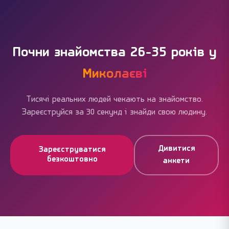
через кнопку «Поскаржитися» — ми перевіряємо у
суперлайки, преміум-фільтри — але вони не
межах доби.
блокують основне. Більшість миколаївців
користуються сайтом без жодних витрат і успішно
знаходять людей.
Почни знайомства 26-35 років у
Миколаєві
Тисячі реальних людей чекають на знайомство.
Зареєструйся за 30 секунд і знайди свою людину.
Дивитися
Зареєструватися
безкоштовно
анкети